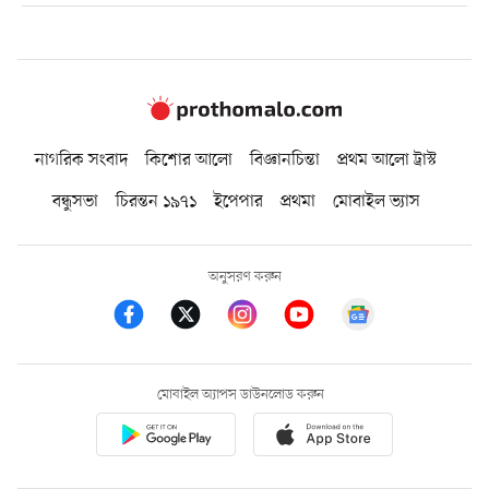
নাগরিক সংবাদ
কিশোর আলো
বিজ্ঞানচিন্তা
প্রথম আলো ট্রাস্ট
বন্ধুসভা
চিরন্তন ১৯৭১
ইপেপার
প্রথমা
মোবাইল ভ্যাস
অনুসরণ করুন
মোবাইল অ্যাপস ডাউনলোড করুন