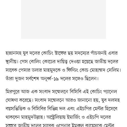
হান্নানসহ যুব দলের কোচিং স্টাফের ছয় সদস্যের পাঁচজনই এবার
স্থানীয়। পেস বোলিং কোচের দায়িত্ব দেওয়া হয়েছে জাতীয় দলের
সাবেক পেসার ডলার মাহমুদকে ও ফিল্ডিং কোচ মোহাম্মদ সেলিম।
তাঁরা দুজন সর্বশেষ অনূর্ধ্ব–১৯ দলের সঙ্গেও ছিলেন।
মিরপুরে আজ এক সংবাদ সম্মেলনে বিসিবি এই কোচিং প্যানেল
ঘোষণা করেছে। সংবাদ সম্মেলনে আরও জানানো হয়, যুব দলসহ
বয়সভিত্তিক ও বিসিবির বিভিন্ন দল এবং এইচপির মেন্টর হিসেবে
থাকবেন মাহমুদউল্লাহ। অস্ট্রেলিয়ায় ইমার্জিং ও এইচপি দলের
সফরে জাতীয় দলের সাবেক ওপেনার ইমরুল কায়েসকে মেন্টর