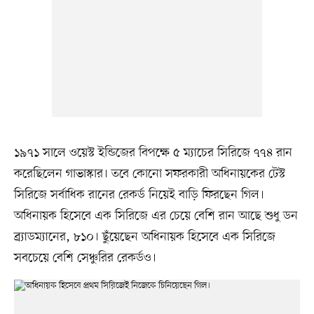
১৯৭১ সালে ওয়েস্ট ইন্ডিজের বিপক্ষে ৫ ম্যাচের সিরিজে ৭৭৪ রান
করেছিলেন গাভাস্কার। তবে কোনো সফরকারী অধিনায়কের টেস্ট
সিরিজে সর্বাধিক রানের রেকর্ড নিয়েই বাড়ি ফিরছেন গিল।
অধিনায়ক হিসেবে এক সিরিজে এর চেয়ে বেশি রান আছে শুধু ডন
ব্র্যাডম্যানের, ৮১০। ছুঁয়েছেন অধিনায়ক হিসেবে এক সিরিজে
সবচেয়ে বেশি সেঞ্চুরির রেকর্ডও।