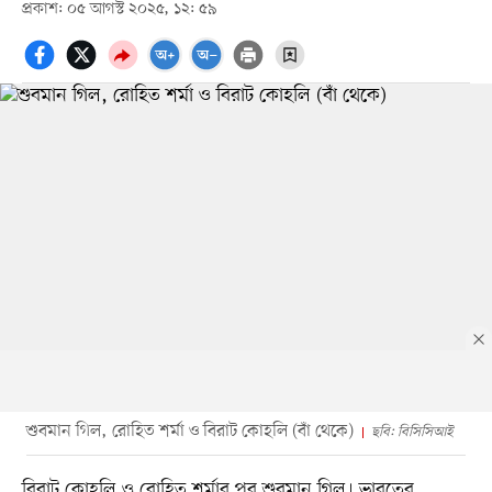
প্রকাশ: ০৫ আগস্ট ২০২৫, ১২: ৫৯
শুবমান গিল, রোহিত শর্মা ও বিরাট কোহলি (বাঁ থেকে)
ছবি: বিসিসিআই
বিরাট কোহলি ও রোহিত শর্মার পর শুবমান গিল। ভারতের