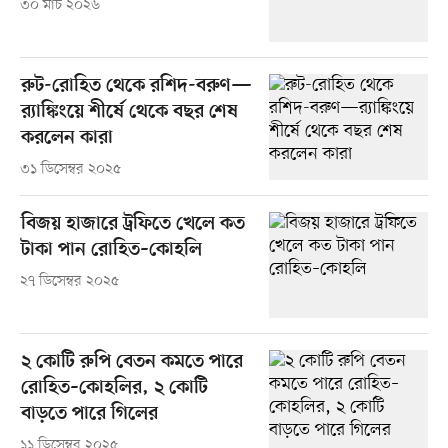
৩০ মার্চ ২০২৬
রুট-রোহিত থেকে রশিদ-বরুণ—
র‌্যাঙ্কিংয়ে শীর্ষে থেকে বছর শেষ
করলেন কারা
৩১ ডিসেম্বর ২০২৫
বিজয় হাজারে ট্রফিতে খেলে কত
টাকা পান রোহিত–কোহলি
২৭ ডিসেম্বর ২০২৫
২ কোটি রুপি বেতন কমতে পারে
রোহিত–কোহলির, ২ কোটি
বাড়তে পারে গিলের
১১ ডিসেম্বর ২০২৫