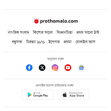
নাগরিক সংবাদ
কিশোর আলো
বিজ্ঞানচিন্তা
প্রথম আলো ট্রাস্ট
বন্ধুসভা
চিরন্তন ১৯৭১
ইপেপার
প্রথমা
মোবাইল ভ্যাস
অনুসরণ করুন
মোবাইল অ্যাপস ডাউনলোড করুন