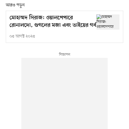
আরও পড়ুন
মোহাম্মদ সিরাজ: ওয়ালপেপারে
রোনালদো, গুগলের মজা এবং ভাইয়ের গর্ব
০৫ আগস্ট ২০২৫