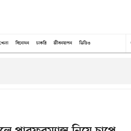
খেলা
বিনোদন
চাকরি
জীবনযাপন
ভিডিও