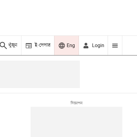
খুঁজুন
ই-পেপার
Login
Eng