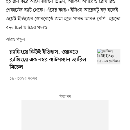
২২ রান করে আসে জাস্টিন গ্রিভস, আকিম অগাস্ট ও রোমারিও
শেফার্ডের ব্যাট থেকে। এঁদের কারও ইনিংস আরেকটু বড় হলেই
ওয়েস্ট ইন্ডিজের স্কোরবোর্ডে জমা হতে পারত আরও বেশি। হয়তো
বদলাতো ম্যাচের ফলও।
আরও পড়ুন
র‍্যাঙ্কিংয়ে কিউই ইতিহাস, ওয়ানডে
র‍্যাঙ্কিংয়ে এক নম্বর ব্যাটসম্যান ড্যারিল
মিচেল
১৯ নভেম্বর ২০২৫