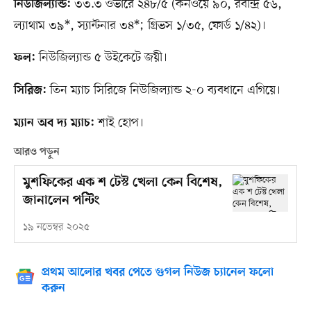
৩৩.৩ ওভারে ২৪৮/৫ (কনওয়ে ৯০, রবীন্দ্র ৫৬,
নিউজিল্যান্ড:
ল্যাথাম ৩৯*, স্যান্টনার ৩৪*; গ্রিভস ১/৩৫, ফোর্ড ১/৪২)।
নিউজিল্যান্ড ৫ উইকেটে জয়ী।
ফল:
তিন ম্যাচ সিরিজে নিউজিল্যান্ড ২-০ ব্যবধানে এগিয়ে।
সিরিজ:
শাই হোপ।
ম্যান অব দ্য ম্যাচ:
আরও পড়ুন
মুশফিকের এক শ টেস্ট খেলা কেন বিশেষ,
জানালেন পন্টিং
১৯ নভেম্বর ২০২৫
প্রথম আলোর খবর পেতে গুগল নিউজ চ্যানেল ফলো
করুন