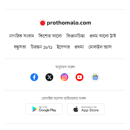
নাগরিক সংবাদ
কিশোর আলো
বিজ্ঞানচিন্তা
প্রথম আলো ট্রাস্ট
বন্ধুসভা
চিরন্তন ১৯৭১
ইপেপার
প্রথমা
মোবাইল ভ্যাস
অনুসরণ করুন
মোবাইল অ্যাপস ডাউনলোড করুন