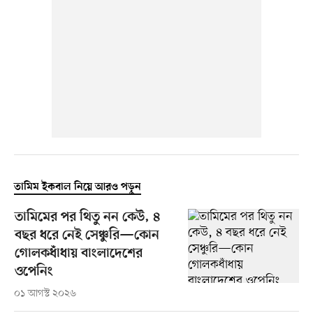
তামিম ইকবাল নিয়ে আরও পড়ুন
তামিমের পর থিতু নন কেউ, ৪
বছর ধরে নেই সেঞ্চুরি—কোন
গোলকধাঁধায় বাংলাদেশের
ওপেনিং
০১ আগস্ট ২০২৬