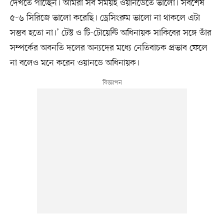
দেখতে পাচ্ছেন। আমরা সব সময়ই ওয়ানডেতে ভালো। সর্বশেষ
৫-৬ সিরিজে ভালো করেছি। ড্রেসিংরুম ভালো না থাকলে এটা
সম্ভব হতো না।’ টেস্ট ও টি-টোয়েন্টি অধিনায়ক সাকিবের সঙ্গে তাঁর
সম্পর্কের অবনতি দলের অন্যদের মধ্যে নেতিবাচক প্রভাব ফেলে
না বলেও মনে করেন ওয়ানডে অধিনায়ক।