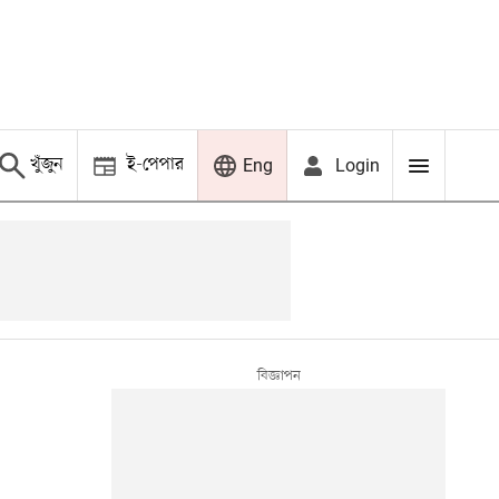
খুঁজুন
ই-পেপার
Login
Eng