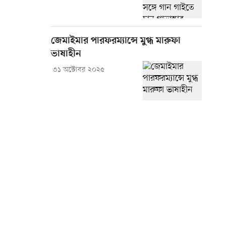
জেমাইমার পারফরম্যান্সে মুগ্ধ মারুফা
ভাষাহীন
৩১ অক্টোবর ২০২৫