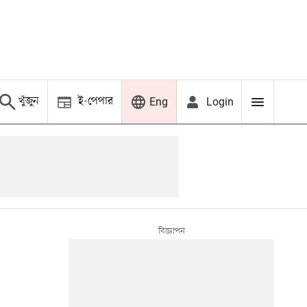
খুঁজুন
ই-পেপার
Login
Eng