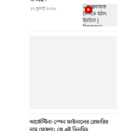
১৭ জুলাই ২০২৬
আর্জেন্টিনা-স্পেন ফাইনালের রেফারির
নাম ঘোষণা: কে এই ভিনচিচ