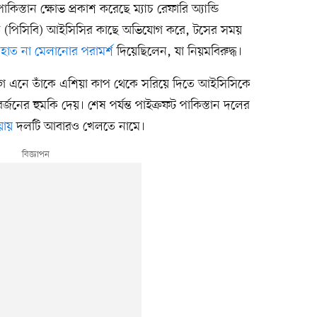
তান ক্ষোভ প্রকাশ করেছে ম্যাচ রেফারি অ্যান্ডি
োর্ড (পিসিবি) আইসিসির কাছে অভিযোগ করে, টসের সময়
ে
হাত না মেলানোর পরামর্শ
দিয়েছিলেন, যা নিয়মবিরুদ্ধ।
িযোগ এনে তাঁকে এশিয়া কাপ থেকে সরিয়ে দিতে আইসিসিকে
র্জনের হুমকি দেয়। শেষ পর্যন্ত পাইক্রফট পাকিস্তান দলের
য়ায়
দলটি আবারও খেলতে নামে।