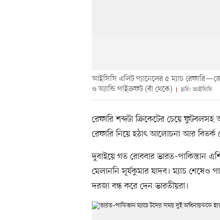
আইসিসি এলিট প্যানেলের ৫ ম্যাচ রেফারি—জেফ ক
ও অ্যান্ডি পাইক্রফট (বাঁ থেকে)
ছবি: আইসিসি
রেফারি শব্দটা ক্রিকেটের চেয়ে ফুটবলসহ অ
রেফারি নিয়ে হঠাৎ আলোচনা আর বিতর্ক ক
দুবাইয়ে গত রোববার ভারত–পাকিস্তান এশ
মেলাননি সূর্যকুমার যাদব। ম্যাচ শেষেও পা
দরজা বন্ধ করে দেন ভারতীয়রা।