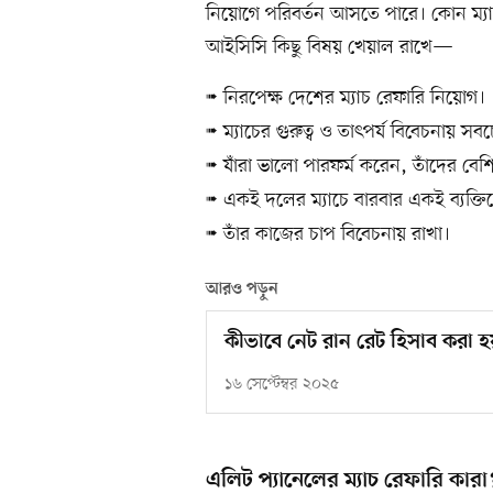
নিয়োগে পরিবর্তন আসতে পারে। কোন ম্যা
আইসিসি কিছু বিষয় খেয়াল রাখে—
নিরপেক্ষ দেশের ম্যাচ রেফারি নিয়োগ।
➠
ম্যাচের গুরুত্ব ও তাৎপর্য বিবেচনায় সব
➠
যাঁরা ভালো পারফর্ম করেন, তাঁদের বেশ
➠
একই দলের ম্যাচে বারবার একই ব্যক্তিকে
➠
তাঁর কাজের চাপ বিবেচনায় রাখা।
➠
আরও পড়ুন
কীভাবে নেট রান রেট হিসাব করা হ
১৬ সেপ্টেম্বর ২০২৫
এলিট প্যানেলের ম্যাচ রেফারি কারা