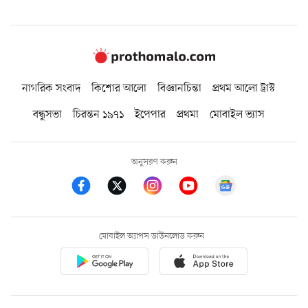
নাগরিক সংবাদ
কিশোর আলো
বিজ্ঞানচিন্তা
প্রথম আলো ট্রাস্ট
বন্ধুসভা
চিরন্তন ১৯৭১
ইপেপার
প্রথমা
মোবাইল ভ্যাস
অনুসরণ করুন
মোবাইল অ্যাপস ডাউনলোড করুন