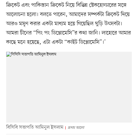
ক্রিকেট এবং পাকিস্তান ক্রিকেট নিয়ে বিভিন্ন স্টেকহোল্ডারের সঙ্গে
আলোচনা হলো। বলতে পারেন, আমাদের সম্পর্কটা ক্রিকেট দিয়ে
আরও মসৃণ করার একটা মাধ্যম হয়ে গিয়েছিল ঘুড়ি উৎসবটা।
আমরা চীনের “পিং পং ডিপ্লোমেসি”র কথা জানি। লাহোরে আমার
কাছে মনে হয়েছে, এটা একটা “কাইট ডিপ্লোমেসি”।’
বিসিবি সভাপতি আমিনুল ইসলাম
প্রথম আলো