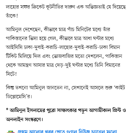
লাহোর সফর ক্রিকেট কূটনীতির দারুণ এক অভিজ্ঞতাই যে দিয়েছে
তাঁকে!
আমিনুল দেখেছেন, কীভাবে মাত্র পাঁচ মিনিটের মধ্যে তাঁর
পাকিস্তানের ভিসা হয়ে গেল, কীভাবে মাত্র আধা ঘণ্টার মধ্যে
আইসিসি ঢাকা-দুবাই-করাচি-লাহোর-দুবাই-করাচি-ঢাকা বিমান
টিকিট মিলিয়ে দিল এবং ভোজবাজির মতো দেখলেন, পাকিস্তান
থেকে আমন্ত্রণ আসার মাত্র দেড়-দুই ঘণ্টার মধ্যে তিনি বিমানের
সিটে!
কিন্তু তখনো আমিনুল জানতেন না, সেখানেই আসলে শুরু ‘কাইট
ডিপ্লোমেসি’র।
* আমিনুল ইসলামের পুরো সাক্ষাৎকার পড়ুন আগামীকাল প্রিন্ট ও
অনলাইন সংস্করণে।
প্রথম আলোর খবর পেতে গুগল নিউজ চ্যানেল ফলো