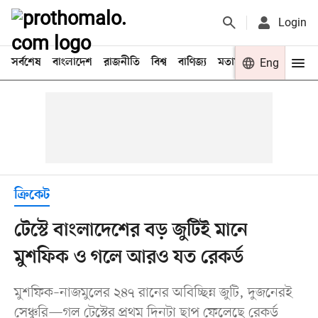
Login
সর্বশেষ
বাংলাদেশ
রাজনীতি
বিশ্ব
বাণিজ্য
মতামত
খেলা
Eng
বিনো
ক্রিকেট
টেস্টে বাংলাদেশের বড় জুটিই মানে
মুশফিক ও গলে আরও যত রেকর্ড
মুশফিক–নাজমুলের ২৪৭ রানের অবিচ্ছিন্ন জুটি, দুজনেরই
সেঞ্চুরি—গল টেস্টের প্রথম দিনটা ছাপ ফেলেছে রেকর্ড