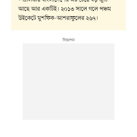
আছে আর একটিই। ২০১৩ সালে গলে পঞ্চম
উইকেটে মুশফিক-আশরাফুলের ২৬৭।