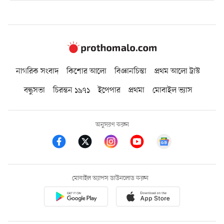
নাগরিক সংবাদ
কিশোর আলো
বিজ্ঞানচিন্তা
প্রথম আলো ট্রাস্ট
বন্ধুসভা
চিরন্তন ১৯৭১
ইপেপার
প্রথমা
মোবাইল ভ্যাস
অনুসরণ করুন
মোবাইল অ্যাপস ডাউনলোড করুন