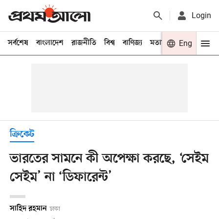
Login
সর্বশেষ
বাংলাদেশ
রাজনীতি
বিশ্ব
বাণিজ্য
মতামত
খেলা
Eng
বিনো
ক্রিকেট
ভারতের সামনে কী অপেক্ষা করছে, ‘সেইম
সেইম’ না ‘ডিফারেন্ট’
সাহিদ রহমান
ঢাকা