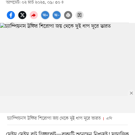
আপডেট: ০২ মার্চ ২০২৫, ০৯: ৫০
চ্যাম্পিয়নস ট্রফির শিরোপা জয় থেকে দুই ধাপ দূরে ভারত
এপি
সেইম সেইম বাট ডিফারেন্ট—বাক্যটি শুনেছেন নিশ্চয়ই! সামাজিক