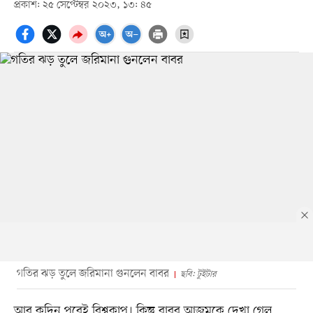
প্রকাশ: ২৫ সেপ্টেম্বর ২০২৩, ১৩: ৪৫
গতির ঝড় তুলে জরিমানা গুনলেন বাবর
ছবি: টুইটার
আর কদিন পরেই বিশ্বকাপ। কিন্তু বাবর আজমকে দেখা গেল