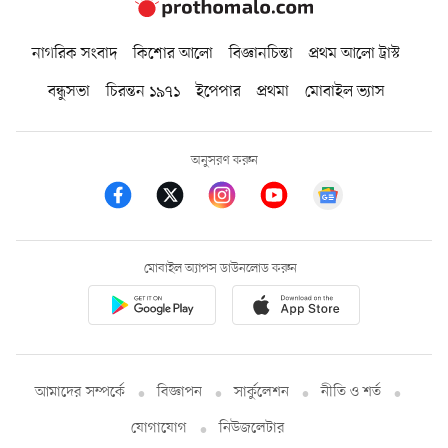
নাগরিক সংবাদ
কিশোর আলো
বিজ্ঞানচিন্তা
প্রথম আলো ট্রাস্ট
বন্ধুসভা
চিরন্তন ১৯৭১
ইপেপার
প্রথমা
মোবাইল ভ্যাস
অনুসরণ করুন
মোবাইল অ্যাপস ডাউনলোড করুন
আমাদের সম্পর্কে
বিজ্ঞাপন
সার্কুলেশন
নীতি ও শর্ত
যোগাযোগ
নিউজলেটার