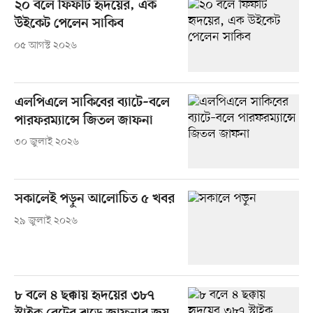
২০ বলে ফিফটি হৃদয়ের, এক
উইকেট পেলেন সাকিব
০৫ আগস্ট ২০২৬
এলপিএলে সাকিবের ব্যাটে–বলে
পারফরম্যান্সে জিতল জাফনা
৩০ জুলাই ২০২৬
সকালেই পড়ুন আলোচিত ৫ খবর
২৯ জুলাই ২০২৬
৮ বলে ৪ ছক্কায় হৃদয়ের ৩৮৭