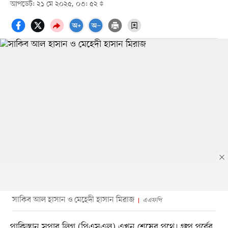
আপডেট: ২১ মে ২০২৫, ০৩: ৫২
সাকিব আল হাসান ও মেহেদী হাসান মিরাজ
এএফপি
পাকিস্তান সুপার লিগ (পিএসএল) এখন শেষের পথে। গ্রুপ পর্বের