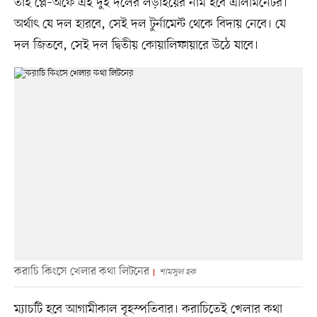
তাই প্লে–অফে এই দুই দলের লড়াইয়ের নাম হবে এলিমিনেটর।
অর্থাৎ যে দল হারবে, সেই দল টুর্নামেন্ট থেকে বিদায় নেবে। যে
দল জিতবে, সেই দল দ্বিতীয় কোয়ালিফায়ারে উঠে যাবে।
করাচি কিংসে খেলার কথা লিটনের
শামসুল হক
ম্যাচটি হবে আগামীকাল বৃহস্পতিবার। করাচিতেই খেলার কথা