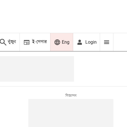
খুঁজুন
ই-পেপার
Login
Eng