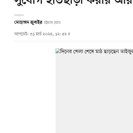
সুযোগ হাতছাড়া করার আ
মোহাম্মদ জুবাইর
চট্টগ্রাম থেকে
আপডেট: ৩১ মার্চ ২০২৪, ১২: ৫২