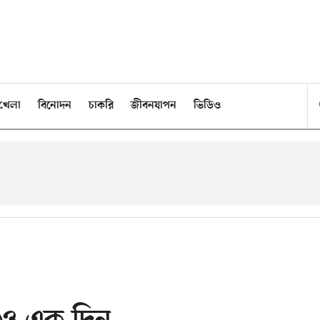
খেলা
বিনোদন
চাকরি
জীবনযাপন
ভিডিও