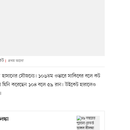
েট
প্রথম আলো
 আল হাসানের সৌজন্যে। ১০৬তম ওভারে সাকিবের বলে কট
গে যিনি করেছেন ১০৪ বলে ৫৯ রান। উইকেট হারালেও
।
লঙ্কা