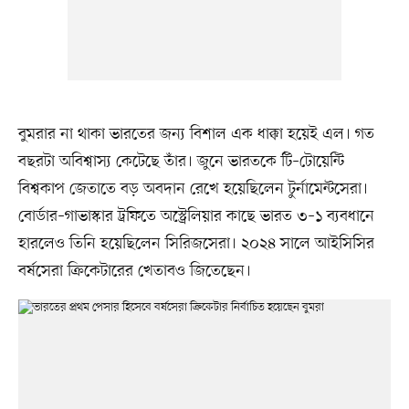
বুমরার না থাকা ভারতের জন্য বিশাল এক ধাক্কা হয়েই এল। গত
বছরটা অবিশ্বাস্য কেটেছে তাঁর। জুনে ভারতকে টি–টোয়েন্টি
বিশ্বকাপ জেতাতে বড় অবদান রেখে হয়েছিলেন টুর্নামেন্টসেরা।
বোর্ডার–গাভাস্কার ট্রফিতে অস্ট্রেলিয়ার কাছে ভারত ৩–১ ব্যবধানে
হারলেও তিনি হয়েছিলেন সিরিজসেরা। ২০২৪ সালে আইসিসির
বর্ষসেরা ক্রিকেটারের খেতাবও জিতেছেন।