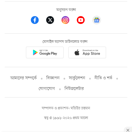
অনুসরণ করুন
মোবাইল অ্যাপস ডাউনলোড করুন
আমাদের সম্পর্কে
বিজ্ঞাপন
সার্কুলেশন
নীতি ও শর্ত
যোগাযোগ
নিউজলেটার
সম্পাদক ও প্রকাশক: মতিউর রহমান
স্বত্ব © ১৯৯৮-২০২৬ প্রথম আলো