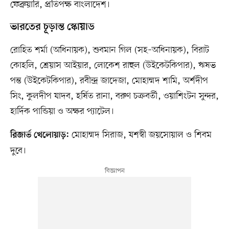
ফেব্রুয়ারি, প্রতিপক্ষ বাংলাদেশ।
ভারতের চূড়ান্ত স্কোয়াড
রোহিত শর্মা (অধিনায়ক), শুবমান গিল (সহ–অধিনায়ক), বিরাট
কোহলি, শ্রেয়াস আইয়ার, লোকেশ রাহুল (উইকেটকিপার), ঋষভ
পন্ত (উইকেটকিপার), রবীন্দ্র জাদেজা, মোহাম্মদ শামি, অর্শদীপ
সিং, কুলদীপ যাদব, হর্ষিত রানা, বরুণ চক্রবর্তী, ওয়াশিংটন সুন্দর,
হার্দিক পান্ডিয়া ও অক্ষর প্যাটেল।
মোহাম্মদ সিরাজ, যশস্বী জয়সোয়াল ও শিবম
রিজার্ভ খেলোয়াড়:
দুবে।