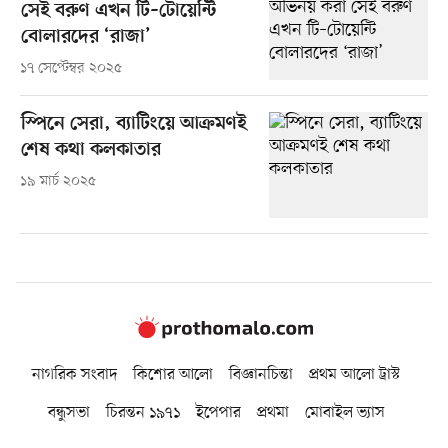
সেই বরুণ এখন টি–টোয়েন্টি
বোলারদের ‘রাজা’
১৭ সেপ্টেম্বর ২০২৫
স্পিনে সেরা, ব্যাটিংয়ে আক্রমণই
শেষ কথা কলকাতার
১৯ মার্চ ২০২৫
নাগরিক সংবাদ
কিশোর আলো
বিজ্ঞানচিন্তা
প্রথম আলো ট্রাস্ট
বন্ধুসভা
চিরন্তন ১৯৭১
ইপেপার
প্রথমা
মোবাইল ভ্যাস