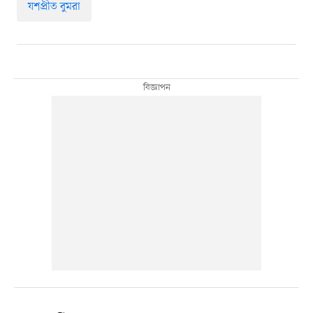
যশপ্রীত বুমরা