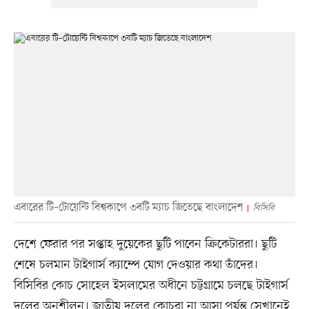
এবারের টি–টোয়েন্টি বিশ্বকাপে ৩বটি ম্যাচ জিতেছে বাংলাদেশ
বিসিবি
দেশে ফেরার পর সপ্তাহ দুয়েকের ছুটি পাবেন ক্রিকেটাররা। ছুটি
শেষে চলমান টাইগার্স ক্যাম্পে যোগ দেওয়ার কথা তাঁদের।
বিসিবির কোচ সোহেল ইসলামের অধীনে চট্টগ্রামে চলছে টাইগার্স
দলের অনুশীলন। জাতীয় দলের কোচরা না আসা পর্যন্ত সেখানেই