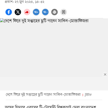
প্রকাশ: ২৭ জুন ২০২৪, ১৪: ৫২
দেশে ফিরে দুই সপ্তাহের ছুটি পাবেন সাকিব–মোস্তাফিজরা
টুইটার
জয়ের হিসাবে এবারের টি-টোয়েন্টি বিশ্বকাপই সেরা বাংলাদেশ