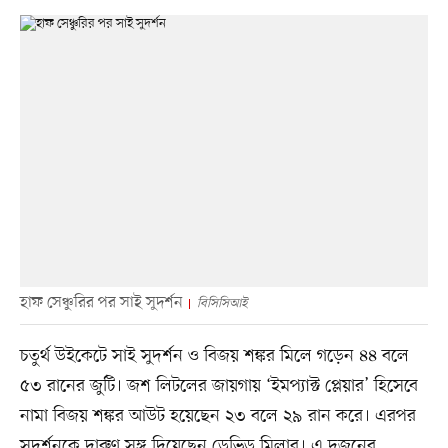
হাফ সেঞ্চুরির পর সাই সুদর্শন
বিসিসিআই
চতুর্থ উইকেটে সাই সুদর্শন ও বিজয় শঙ্কর মিলে গড়েন ৪৪ বলে
৫৩ রানের জুটি। জশ লিটলের জায়গায় ‘ইমপ্যাক্ট প্লেয়ার’ হিসেবে
নামা বিজয় শঙ্কর আউট হয়েছেন ২৩ বলে ২৯ রান করে। এরপর
সুদর্শনকে দারুণ সঙ্গ দিয়েছেন ডেভিড মিলার। এ দুজনের