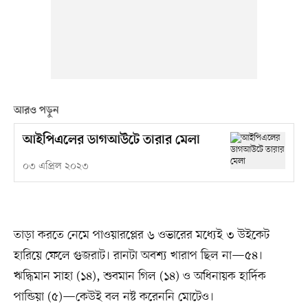
আরও পড়ুন
আইপিএলের ডাগআউটে তারার মেলা
০৩ এপ্রিল ২০২৩
তাড়া করতে নেমে পাওয়ারপ্লের ৬ ওভারের মধ্যেই ৩ উইকেট
হারিয়ে ফেলে গুজরাট। রানটা অবশ্য খারাপ ছিল না—৫৪।
ঋদ্ধিমান সাহা (১৪), শুবমান গিল (১৪) ও অধিনায়ক হার্দিক
পান্ডিয়া (৫)—কেউই বল নষ্ট করেননি মোটেও।