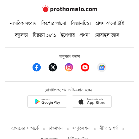
নাগরিক সংবাদ
কিশোর আলো
বিজ্ঞানচিন্তা
প্রথম আলো ট্রাস্ট
বন্ধুসভা
চিরন্তন ১৯৭১
ইপেপার
প্রথমা
মোবাইল ভ্যাস
অনুসরণ করুন
মোবাইল অ্যাপস ডাউনলোড করুন
আমাদের সম্পর্কে
বিজ্ঞাপন
সার্কুলেশন
নীতি ও শর্ত