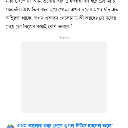
ম্যাচ জেতেনি। আমি শুনেছি তারা ১ হাজার দিন ধরে টেস্ট ম্যাচ
জেতেনি। প্রায় তিন বছর হয়ে গেছে। এখন দলের মধ্যে যদি এত
অস্থিরতা থাকে, তখন একজন খেলোয়াড় কী করবে? সে দলের
চেয়ে তো নিজের কথাই বেশি ভাববে।’
প্রথম আলোর খবর পেতে গুগল নিউজ চ্যানেল ফলো