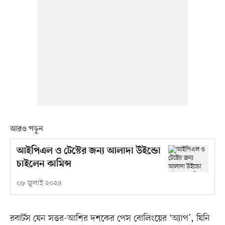
আরও পড়ুন
আইপিএল ও টেস্টের জন্য আলাদা উইন্ডো
চাইলেন কামিন্স
০৮ জুলাই ২০২৪
রবার্টস যেন সত্তর-আশির দশকের পেস বোলিংয়ের ‘অ্যাপ’, যিনি