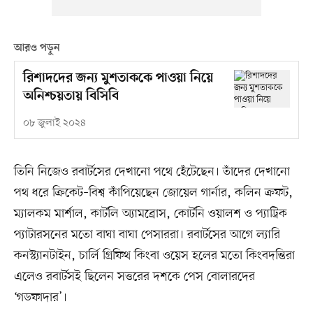
আরও পড়ুন
রিশাদদের জন্য মুশতাককে পাওয়া নিয়ে
অনিশ্চয়তায় বিসিবি
০৮ জুলাই ২০২৪
তিনি নিজেও রবার্টসের দেখানো পথে হেঁটেছেন। তাঁদের দেখানো
পথ ধরে ক্রিকেট–বিশ্ব কাঁপিয়েছেন জোয়েল গার্নার, কলিন ক্রফট,
ম্যালকম মার্শাল, কার্টলি অ্যামব্রোস, কোর্টনি ওয়ালশ ও প্যাট্রিক
প্যাটারসনের মতো বাঘা বাঘা পেসাররা। রবার্টসের আগে ল্যারি
কনস্ট্যানটাইন, চার্লি গ্রিফিথ কিংবা ওয়েস হলের মতো কিংবদন্তিরা
এলেও রবার্টসই ছিলেন সত্তরের দশকে পেস বোলারদের
‘গডফাদার’।