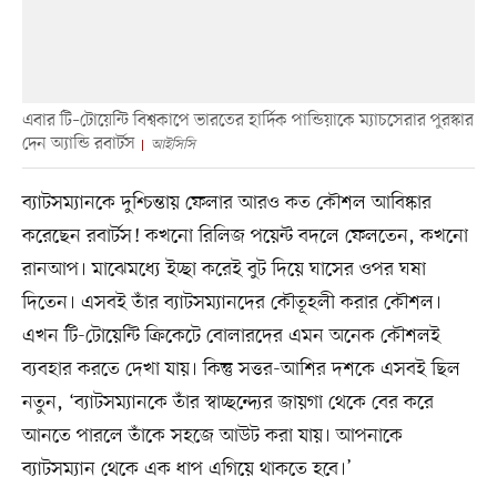
এবার টি–টোয়েন্টি বিশ্বকাপে ভারতের হার্দিক পান্ডিয়াকে ম্যাচসেরার পুরস্কার
দেন অ্যান্ডি রবার্টস
আইসিসি
ব্যাটসম্যানকে দুশ্চিন্তায় ফেলার আরও কত কৌশল আবিষ্কার
করেছেন রবার্টস! কখনো রিলিজ পয়েন্ট বদলে ফেলতেন, কখনো
রানআপ। মাঝেমধ্যে ইচ্ছা করেই বুট দিয়ে ঘাসের ওপর ঘষা
দিতেন। এসবই তাঁর ব্যাটসম্যানদের কৌতূহলী করার কৌশল।
এখন টি-টোয়েন্টি ক্রিকেটে বোলারদের এমন অনেক কৌশলই
ব্যবহার করতে দেখা যায়। কিন্তু সত্তর-আশির দশকে এসবই ছিল
নতুন, ‘ব্যাটসম্যানকে তাঁর স্বাচ্ছন্দ্যের জায়গা থেকে বের করে
আনতে পারলে তাঁকে সহজে আউট করা যায়। আপনাকে
ব্যাটসম্যান থেকে এক ধাপ এগিয়ে থাকতে হবে।’