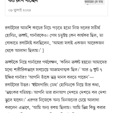
কত রুপি পাচ্ছেন
০৮ জুলাই ২০২৪
রবার্টসের আতশি কাচের নিচে পড়তে হতো নিজ দলের সতীর্থ
হোল্ডিং, ক্রফট, গার্নারকেও। পেস চতুষ্টয় কেন কার্যকর ছিল, তা
বোঝাতে রবার্টসই বলছিলেন, ‘আমরা সবাই একজন আরেকজন
থেকে আলাদা ছিলাম।’ ]
ক্রফটকে নিয়ে গার্নারের পর্যবেক্ষণ, ‘কলিন ক্রফট হয়তো আমাদের
মধ্যে শারীরিকভাবে সবচেয়ে আক্রমণাত্মক ছিল।’ আর ৬ ফুট ৭
ইঞ্চির গার্নার? ‘আপনি তাঁকে ভদ্র দানব বলতে পারেন’—
রবার্টসের উত্তর। ‘হুইসপারিং ডেথ’ হোল্ডিংকে নিয়ে তাঁর কথা,
‘ভয়ংকর গতিময়। আপনি তার রানআপ দেখতে দেখতে বল দেখা
ভুলে যাবেন।’ এরপর নিজেকে অন্য তিনজনের চেয়ে আলাদা
করলেন এভাবে, ‘আমি অন্য রকম ছিলাম। আমি ভিন্ন কিছু করার