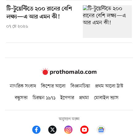
টি–টুয়েন্টিতে ২০০ রানের বেশি
লক্ষ্য—এ আর এমন কী!
০৭ মে ২০২৬
নাগরিক সংবাদ
কিশোর আলো
বিজ্ঞানচিন্তা
প্রথম আলো ট্রাস্ট
বন্ধুসভা
চিরন্তন ১৯৭১
ইপেপার
প্রথমা
মোবাইল ভ্যাস
অনুসরণ করুন