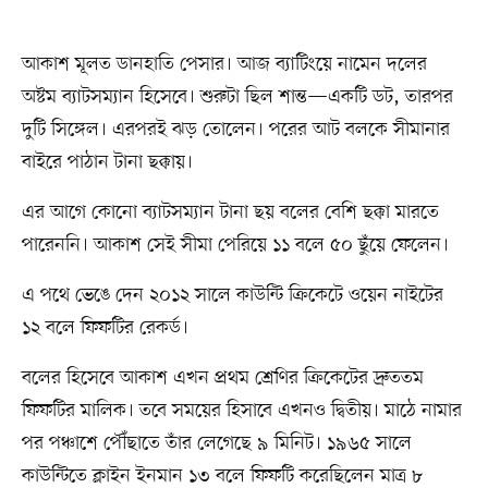
আকাশ মূলত ডানহাতি পেসার। আজ ব্যাটিংয়ে নামেন দলের
অষ্টম ব্যাটসম্যান হিসেবে। শুরুটা ছিল শান্ত—একটি ডট, তারপর
দুটি সিঙ্গেল। এরপরই ঝড় তোলেন। পরের আট বলকে সীমানার
বাইরে পাঠান টানা ছক্কায়।
এর আগে কোনো ব্যাটসম্যান টানা ছয় বলের বেশি ছক্কা মারতে
পারেননি। আকাশ সেই সীমা পেরিয়ে ১১ বলে ৫০ ছুঁয়ে ফেলেন।
এ পথে ভেঙে দেন ২০১২ সালে কাউন্টি ক্রিকেটে ওয়েন নাইটের
১২ বলে ফিফটির রেকর্ড।
বলের হিসেবে আকাশ এখন প্রথম শ্রেণির ক্রিকেটের দ্রুততম
ফিফটির মালিক। তবে সময়ের হিসাবে এখনও দ্বিতীয়। মাঠে নামার
পর পঞ্চাশে পৌঁছাতে তাঁর লেগেছে ৯ মিনিট। ১৯৬৫ সালে
কাউন্টিতে ক্লাইন ইনমান ১৩ বলে ফিফটি করেছিলেন মাত্র ৮