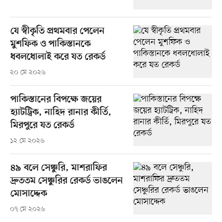
যে স্বীকৃতি প্রথমবার পেলেন
মুশফিক ও পাকিস্তানকে
ধবলধোলাই করে যত রেকর্ড
২০ মে ২০২৬
পাকিস্তানের বিপক্ষে জয়ের
হ্যাটট্রিক, নাহিদ রানার কীর্তি,
মিরপুরে যত রেকর্ড
১২ মে ২০২৬
৪৯ বলে সেঞ্চুরি, মাশরাফির
দ্রুততম সেঞ্চুরির রেকর্ড ভাঙলেন
মোসাদ্দেক
০৭ মে ২০২৬