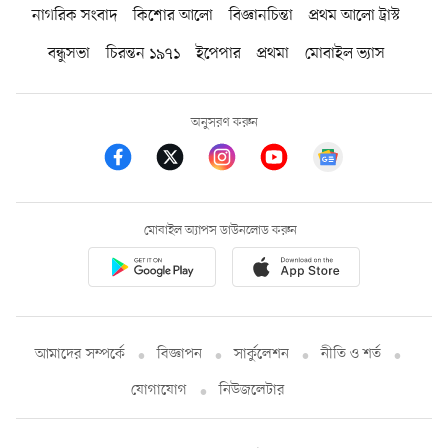
নাগরিক সংবাদ
কিশোর আলো
বিজ্ঞানচিন্তা
প্রথম আলো ট্রাস্ট
বন্ধুসভা
চিরন্তন ১৯৭১
ইপেপার
প্রথমা
মোবাইল ভ্যাস
অনুসরণ করুন
মোবাইল অ্যাপস ডাউনলোড করুন
আমাদের সম্পর্কে
বিজ্ঞাপন
সার্কুলেশন
নীতি ও শর্ত
যোগাযোগ
নিউজলেটার