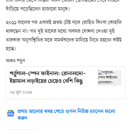
রাত তিনটা থেকে দিল্লির অরুণ জেটলি স্টেডিয়ামের গেটে লাইনে
দাঁড়িয়ে পড়েছিলেন হাজারো মানুষ।
২০১১ সালের পর এবারই প্রথম টেস্ট দলে রোহিত কিংবা কোহলি
থাকছেন না। গত দুই মাসের মধ্যে অবসর ঘোষণা দেওয়া দুই
তারকার অনুপস্থিতির সঙ্গে সমর্থকদের মানিয়ে নিতে হয়তো কষ্টই
হচ্ছে।
আরও পড়ুন
পর্তুগাল–স্পেন ফাইনাল: রোনালদো–
ইয়ামাল লড়াইয়ের চেয়েও বেশি কিছু
০৮ জুন ২০২৫
প্রথম আলোর খবর পেতে গুগল নিউজ চ্যানেল ফলো
করুন