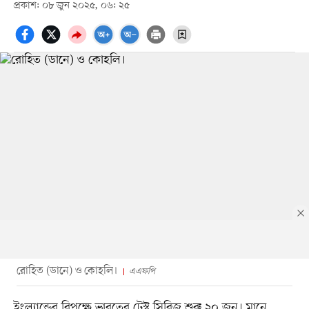
প্রকাশ: ০৮ জুন ২০২৫, ০৬: ২৫
রোহিত (ডানে) ও কোহলি।
এএফপি
ইংল্যান্ডের বিপক্ষে ভারতের টেস্ট সিরিজ শুরু ২০ জুন। মানে,