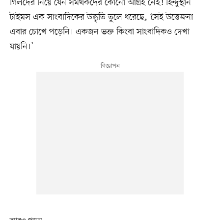
গিলদের নিয়ে যেন সমর্থকদের কোনো আগ্রহ নেই! হিন্দুস্থান
টাইমস এক সাংবাদিকের উদ্ধৃতি তুলে ধরেছে, ‘সেই উত্তেজনা
এবার চোখে পড়েনি। একজন ভক্ত কিংবা সাংবাদিকও দেখা
যায়নি।’