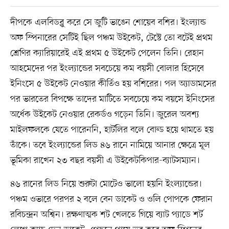
দীপকে এলবিডব্লু করে সে জুটি ভাঙেন শোয়েব বশির। ইংল্যান্ড
অফ স্পিনারের সেটিই ছিল পঞ্চম উইকেট, টেস্টে তো বটেই প্রথম
শ্রেণির ক্যারিয়ারেই এই প্রথম ৫ উইকেট পেলেন তিনি। রেহান
আহমেদের পর ইংল্যান্ডের সবচেয়ে কম বয়সী বোলার হিসেবে
ইনিংসে ৫ উইকেট নেওয়ার কীর্তিও হয় বশিরের। পল অ্যাডামসের
পর ভারতের বিপক্ষে তাদের মাটিতে সবচেয়ে কম বয়সে ইনিংসের
অর্ধেক উইকেট নেওয়ার রেকর্ডও গড়েন তিনি। জুরেল অবশ্য
মাইলফলকে যেতে পারেননি, হার্টলির বলে বোল্ড হয়ে থামতে হয়
তাঁকে। তবে ইংল্যান্ডের লিড ৪৬ রানে নামিয়ে আনার ক্ষেত্রে মূল
ভূমিকা রাখেন ২৩ বছর বয়সী এ উইকেটকিপার-ব্যাটসম্যান।
৪৬ রানের লিড নিয়ে শুরুটা মোটেও ভালো হয়নি ইংল্যান্ডের।
পঞ্চম ওভারে পরপর ২ বলে বেন ডাকেট ও ওলি পোপকে ফেরান
রবিচন্দ্রন অশ্বিন। রক্ষণাত্মক শট খেলতে গিয়ে ব্যাট প্যাডে শর্ট