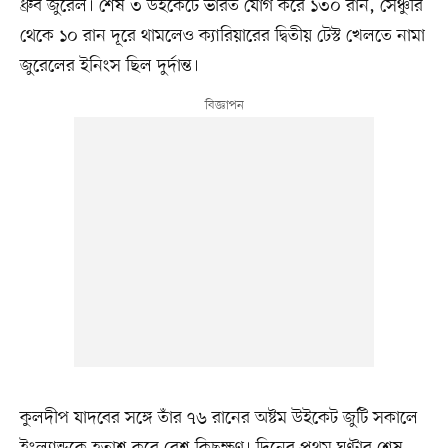
ধ্রুব জুরেল। শেষ ৩ উইকেটে ভারত যোগ করে ১৩০ রান, সেঞ্চুরি
থেকে ১০ রান দূরে থামলেও ক্যারিয়ারের দ্বিতীয় টেস্ট খেলতে নামা
জুরেলের ইনিংস ছিল দুর্দান্ত।
কুলদীপ যাদবের সঙ্গে তাঁর ৭৬ রানের অষ্টম উইকেট জুটি সকালে
ইংল্যান্ডকে হতাশ করে বেশ কিছুক্ষণ। দিনের প্রথম ঘণ্টার শেষ