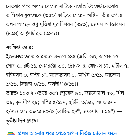
নেওয়ার পথে অবশ্য দেশের মাটিতে সর্বোচ্চ উইকেট নেওয়ার
তালিকায় কুম্বলেকে (৩৫০) ছাড়িয়ে গেছেন অশ্বিন। তাঁর ওপরে
এখন আছেন শুধু মুত্তিয়া মুরালিধরন (৪৯৩), জেমস অ্যান্ডারসন
(৪৩৪) ও স্টুয়ার্ট ব্রড (৩৯৮)।
সংক্ষিপ্ত স্কোর:
৩৫৩ ও ৫৩.৫ ওভারে ১৪৫ (ক্রলি ৬০, ডাকেট ১৫,
ইংল্যান্ড:
পোপ ০, রুট ১১, বেয়ারস্টো ৩০, স্টোকস ৪, ফোকস ১৭, হার্টলি ৭,
রবিনসন ০, বশির ১*, অ্যান্ডারসন ০; অশ্বিন ৫/৫১, জাদেজা
১/৫৬, সিরাজ ০/১৬, কুলদীপ ৪/১৬)।
১০৩.২ ওভারে ৩০৭ (জুরেল ৯০, জয়সোয়াল ৭৩, গিল
ভারত:
৩৮, কুলদীপ ২৮; বশির ৫/১১৯, হার্টলি ৩/৬৮, অ্যান্ডারসন
২/৪৮) ও ৮ ওভারে ৪০/০ (রোহিত ২৪*, জয়সোয়াল ১৬*)।
—
তৃতীয় দিন শেষে।
প্রথম আলোর খবর পেতে গুগল নিউজ চ্যানেল ফলো