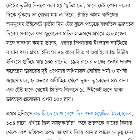
টেস্টের তৃতীয় দিনকে বলা হয় ‘মুভিং ডে’, মানে টেস্ট কোন দলের
দিকে ঝুঁকছে তা বোঝা যায় এ দিনে। রাঁচির অসম বাউন্সের
অননুমেয় উইকেটে তৃতীয় দিন টেস্ট ঝুঁকে পড়েছে স্বাগতিক ভারতের
দিকে। সকালে ধ্রুব জুরেলের প্রতি-আক্রমণে প্রথমে ইংল্যান্ডের
সঙ্গে ব্যবধান কমায় ভারত, এরপর স্পিনাররা ইংল্যান্ড ব্যাটিংয়ে
নামান ধস। প্রথম ইনিংসে ৪৬ রানে লিড পাওয়া ইংল্যান্ড দ্বিতীয়
ইনিংসে গুটিয়ে যায় ১৪৫ রানেই। ১৯২ রানের লক্ষ্যে শুরুটা দারুণ
করেছেন ভারতের দুই ওপেনার অধিনায়ক রোহিত শর্মা ও যশস্বী
জয়সোয়াল, ৮ ওভারে অবিচ্ছিন্ন থেকে দুজন তুলেছেন ৪০ রান।
এক টেস্ট হাতে রেখেই সিরিজ জিততে ১০ উইকেট হাতে থাকা
ভারতের প্রয়োজন এখন ১৫২ রান।
প্রথম ইনিংসে
বড় লিডে চোখ রেখে দিন শুরু হয়েছিল ইংল্যান্ডের
,
১৩৪ রানে এগিয়ে ছিল সফরকারীরা। তবে ভারতকে খাদের কিনার
থেকে বেশ স্বস্তিকর একটা জায়গায় নিয়ে আসার কাজে নেতৃত্ব দেন