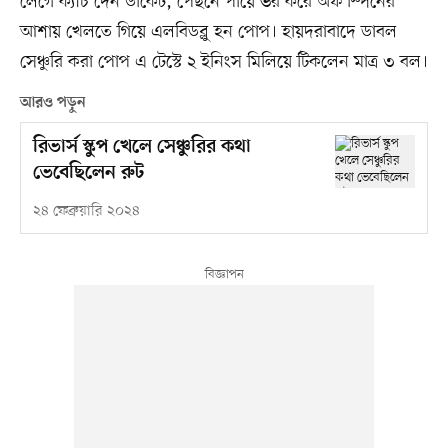
লেগে ক্যাচ দেন ডাকেট, পেছনে পায়ে ভর করে অফ স্পিনের
আশায় খেলতে গিয়ে এলবিডব্লু হন পোপ। হায়দরাবাদে ডাবল
সেঞ্চুরি করা পোপ এ টেস্টে ২ ইনিংস মিলিয়ে টিকলেন মাত্র ৩ বল।
আরও পড়ুন
রিভার্স স্কুপ খেলে সেঞ্চুরির কথা
ভেবেছিলেন রুট
২৪ ফেব্রুয়ারি ২০২৪