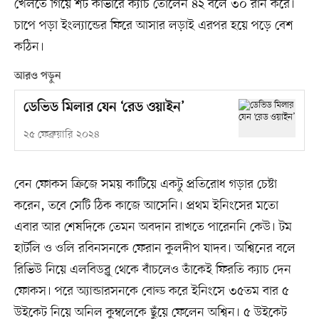
খেলতে গিয়ে শর্ট কাভারে ক্যাচ তোলেন ৪২ বলে ৩০ রান করে।
চাপে পড়া ইংল্যান্ডের ফিরে আসার লড়াই এরপর হয়ে পড়ে বেশ
কঠিন।
আরও পড়ুন
ডেভিড মিলার যেন ‘রেড ওয়াইন’
২৫ ফেব্রুয়ারি ২০২৪
বেন ফোকস ক্রিজে সময় কাটিয়ে একটু প্রতিরোধ গড়ার চেষ্টা
করেন, তবে সেটি ঠিক কাজে আসেনি। প্রথম ইনিংসের মতো
এবার আর শেষদিকে তেমন অবদান রাখতে পারেননি কেউ। টম
হার্টলি ও ওলি রবিনসনকে ফেরান কুলদীপ যাদব। অশ্বিনের বলে
রিভিউ নিয়ে এলবিডব্লু থেকে বাঁচলেও তাঁকেই ফিরতি ক্যাচ দেন
ফোকস। পরে অ্যান্ডারসনকে বোল্ড করে ইনিংসে ৩৫তম বার ৫
উইকেট নিয়ে অনিল কুম্বলেকে ছুঁয়ে ফেলেন অশ্বিন। ৫ উইকেট