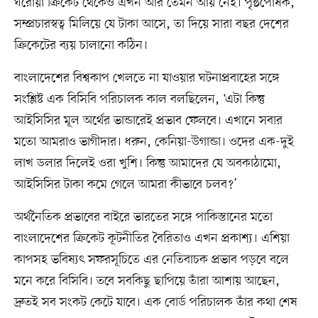
ঘরোয়া ক্রিকেট থেকেও এখন আর তেমন আয় নেই। পৃষ্ঠপোষক,
সম্প্রচারস্বত্ব মিলিয়ে যে টাকা আসে, তা দিয়ে সারা বছর দেশের
ক্রিকেটের ব্যয় চালানো কঠিন।
বাংলাদেশের বিশ্বকাপ খেলতে না যাওয়ার ঘটনাপ্রবাহের সঙ্গে
সংশ্লিষ্ট এক বিসিবি পরিচালক কাল বলছিলেন, ‘এটা কিন্তু
আইসিসির মূল অর্থের ভান্ডারেই প্রভাব ফেলবে। এখানে সবার
মতো আমরাও ভাগীদার। ধরুন, কেনিয়া-উগান্ডা। ওদের এক-দুই
লাখ ডলার দিলেই ওরা খুশি। কিন্তু আমাদের যে অবকাঠামো,
আইসিসির টাকা কমে গেলে আমরা কীভাবে চলব?’
অর্থনৈতিক প্রভাবের বাইরে ভারতের সঙ্গে পাকিস্তানের মতো
বাংলাদেশের ক্রিকেট কূটনীতির বৈরিতাও এখন প্রকাশ্য। এশিয়া
কাপসহ ভবিষ্যৎ সফরসূচিতে এর নেতিবাচক প্রভাব পড়বে বলে
মনে করে বিসিবি। তবে সবকিছু ছাপিয়ে তাঁরা আশায় আছেন,
দ্রুতই সব সংকট কেটে যাবে। এক বোর্ড পরিচালক তাঁর কথা শেষ