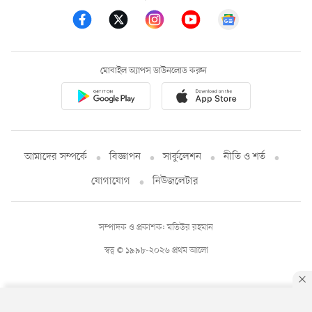
মোবাইল অ্যাপস ডাউনলোড করুন
আমাদের সম্পর্কে
বিজ্ঞাপন
সার্কুলেশন
নীতি ও শর্ত
যোগাযোগ
নিউজলেটার
সম্পাদক ও প্রকাশক: মতিউর রহমান
স্বত্ব © ১৯৯৮-২০২৬ প্রথম আলো