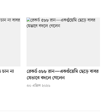
 চান না
রেকর্ড ৫৮৮ রান—একগুঁয়েমি ছেড়ে বাবর
যেভাবে বদলে গেলেন
৩০ এপ্রিল ২০২৬