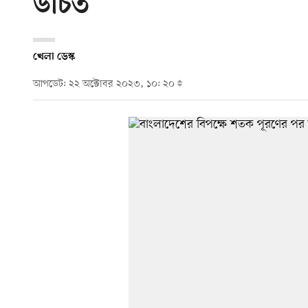
উচিত’
খেলা ডেস্ক
আপডেট: ২২ অক্টোবর ২০২৩, ১০: ২০