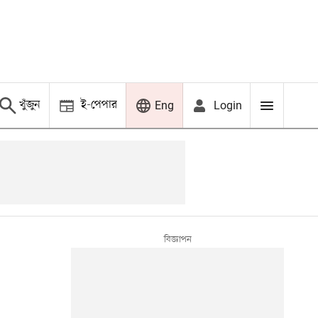
খুঁজুন
ই-পেপার
Login
Eng