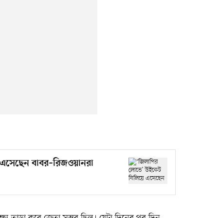
 এসেছেন বাবর–রিজওয়ানরা