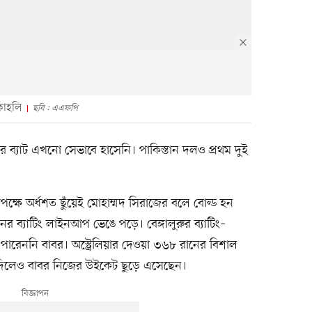
কোহলি
ছবি : এএফপি
ব্যাট এখনো সেভাবে হাসেনি। পাকিস্তান দলও প্রথম দুই
।
্ষে অর্ধশত ছুঁয়েই মোহাম্মদ সিরাজের বলে বোল্ড হন
র ব্যাটিং লাইনআপ ভেঙে পড়ে। বেঙ্গালুরুর ব্যাটিং–
 পারেননি বাবর। অস্ট্রেলিয়ার দেওয়া ৩৬৮ রানের বিশাল
 দিলেও বাবর নিজের উইকেট ছুড়ে এসেছেন।