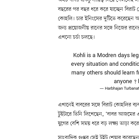
অথচ বাবর একটু দায়িত্ব নিয়ে খেললেই লক
বছরের পর বছর ধরে করে যাচ্ছেন বিরাট 
কোহলি। চার ইনিংসের দুটিতে করেছেন অর্
জন্য প্রয়োজনীয় রানের সঙ্গে নিজের রান
এখনো চর্চা চলছে।
Kohli is a Modren days leg
every situation and condit
many others should learn fro
anyone ?
— Harbhajan Turbanat
এখানেই বাবরের সঙ্গে বিরাট কোহলির ব্যবধ
টুইটারে তিনি লিখেছেন, ‘বাবর আজমের 
যুগের বেশি সময় ধরে বড় লক্ষ্য তাড়া করে 
সাংবাদিক গুপ্তর সেই টুইট শেয়ার করেছ