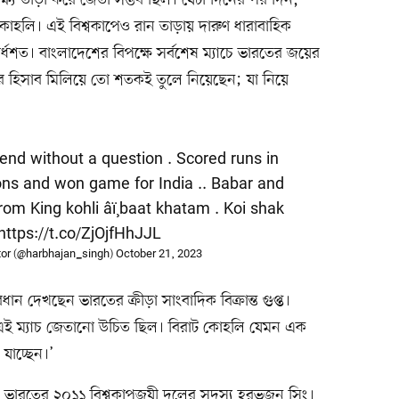
্ষ্য তাড়া করে জেতা সম্ভব ছিল। যেটা দিনের পর দিন,
কোহলি। এই বিশ্বকাপেও রান তাড়ায় দারুণ ধারাবাহিক
ধশত। বাংলাদেশের বিপক্ষে সর্বশেষ ম্যাচে ভারতের জয়ের
ের হিসাব মিলিয়ে তো শতকই তুলে নিয়েছেন; যা নিয়ে
end without a question . Scored runs in
ions and won game for India .. Babar and
m King kohli âï¸baat khatam . Koi shak
https://t.co/ZjOjfHhJJL
or (@harbhajan_singh)
October 21, 2023
ান দেখছেন ভারতের ক্রীড়া সাংবাদিক বিক্রান্ত গুপ্ত।
এই ম্যাচ জেতানো উচিত ছিল। বিরাট কোহলি যেমন এক
যাচ্ছেন।’
েন ভারতের ২০১১ বিশ্বকাপজয়ী দলের সদস্য হরভজন সিং।