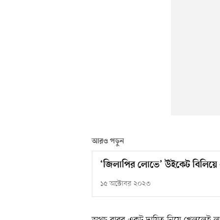
আরও পড়ুন
‘জিলাপির লোভে’ উইকেট বিলিয়ে
১৫ অক্টোবর ২০২৩