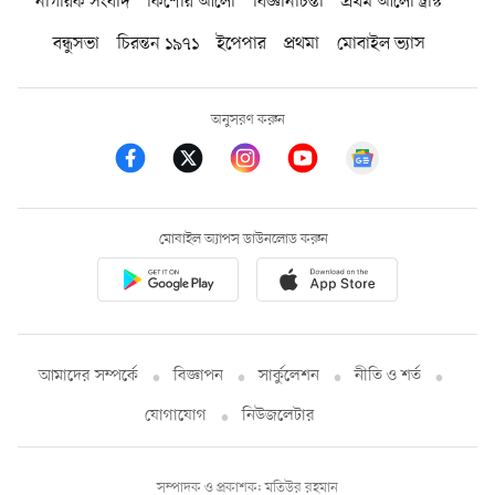
নাগরিক সংবাদ
কিশোর আলো
বিজ্ঞানচিন্তা
প্রথম আলো ট্রাস্ট
বন্ধুসভা
চিরন্তন ১৯৭১
ইপেপার
প্রথমা
মোবাইল ভ্যাস
অনুসরণ করুন
মোবাইল অ্যাপস ডাউনলোড করুন
আমাদের সম্পর্কে
বিজ্ঞাপন
সার্কুলেশন
নীতি ও শর্ত
যোগাযোগ
নিউজলেটার
সম্পাদক ও প্রকাশক: মতিউর রহমান