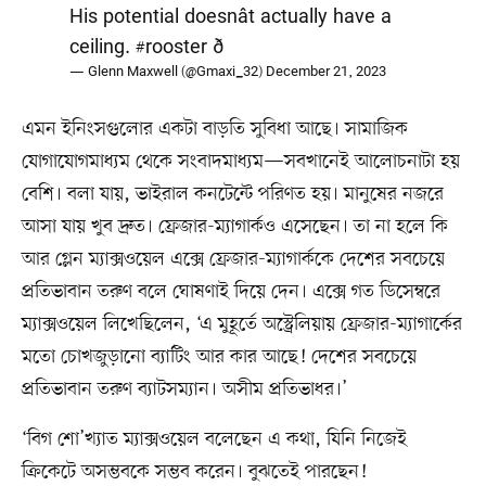
His potential doesnât actually have a
ceiling.
#rooster
ð
— Glenn Maxwell (@Gmaxi_32)
December 21, 2023
এমন ইনিংসগুলোর একটা বাড়তি সুবিধা আছে। সামাজিক
যোগাযোগমাধ্যম থেকে সংবাদমাধ্যম—সবখানেই আলোচনাটা হয়
বেশি। বলা যায়, ভাইরাল কনটেন্টে পরিণত হয়। মানুষের নজরে
আসা যায় খুব দ্রুত। ফ্রেজার-ম্যাগার্কও এসেছেন। তা না হলে কি
আর গ্লেন ম্যাক্সওয়েল এক্সে ফ্রেজার-ম্যাগার্ককে দেশের সবচেয়ে
প্রতিভাবান তরুণ বলে ঘোষণাই দিয়ে দেন। এক্সে গত ডিসেম্বরে
ম্যাক্সওয়েল লিখেছিলেন, ‘এ মুহূর্তে অস্ট্রেলিয়ায় ফ্রেজার-ম্যাগার্কের
মতো চোখজুড়ানো ব্যাটিং আর কার আছে! দেশের সবচেয়ে
প্রতিভাবান তরুণ ব্যাটসম্যান। অসীম প্রতিভাধর।’
‘বিগ শো’খ্যাত ম্যাক্সওয়েল বলেছেন এ কথা, যিনি নিজেই
ক্রিকেটে অসম্ভবকে সম্ভব করেন। বুঝতেই পারছেন!