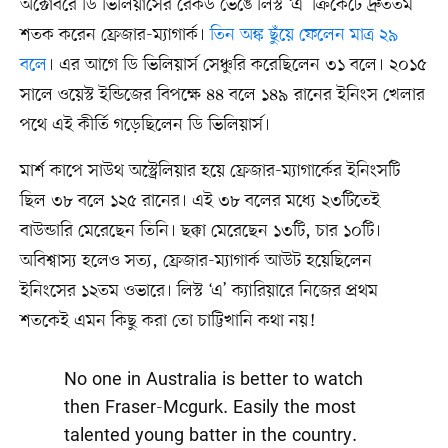
অক্টোবরে ডি ভিলিয়ার্সের রেকর্ড ভেঙে লিস্ট ‘এ’ ক্রিকেটে দ্রুততম
শতক করেন ফ্রেজার-ম্যাগার্ক।
তিন অঙ্ক ছুঁয়ে ফেলেন মাত্র ২৯
বলে
। এর আগে ডি ভিলিয়ার্স সেঞ্চুরি করেছিলেন ৩১ বলে। ২০১৫
সালে ওয়েস্ট ইন্ডিজের বিপক্ষে ৪৪ বলে ১৪৯ রানের ইনিংস খেলার
পথে এই কীর্তি গড়েছিলেন ডি ভিলিয়ার্স।
মার্শ কাপে সাউথ অস্ট্রেলিয়ার হয়ে ফ্রেজার-ম্যাগার্কের ইনিংসটি
ছিল ৩৮ বলে ১২৫ রানের। এই ৩৮ বলের মধ্যে ২৩টিতেই
বাউন্ডারি মেরেছেন তিনি। ছক্কা মেরেছেন ১৩টি, চার ১০টি।
অবিশ্বাস্য হলেও সত্য, ফ্রেজার-ম্যাগার্ক আউট হয়েছিলেন
ইনিংসের ১২তম ওভারে। লিস্ট ‘এ’ ক্যারিয়ারে নিজের প্রথম
শতকেই এমন কিছু করা তো চাট্টিখানি কথা নয়!
No one in Australia is better to watch
then Fraser-Mcgurk. Easily the most
talented young batter in the country.