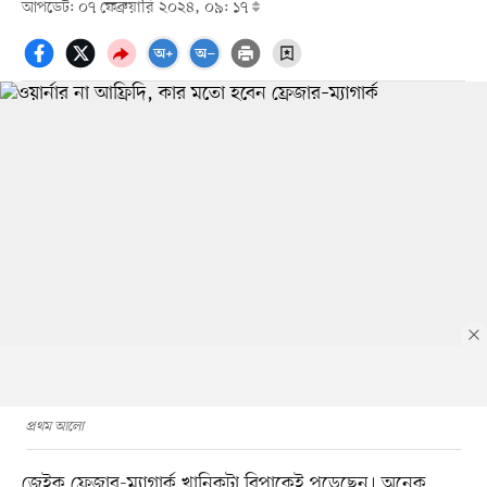
আপডেট: ০৭ ফেব্রুয়ারি ২০২৪, ০৯: ১৭
প্রথম আলো
জেইক ফ্রেজার-ম্যাগার্ক খানিকটা বিপাকেই পড়েছেন। অনেক