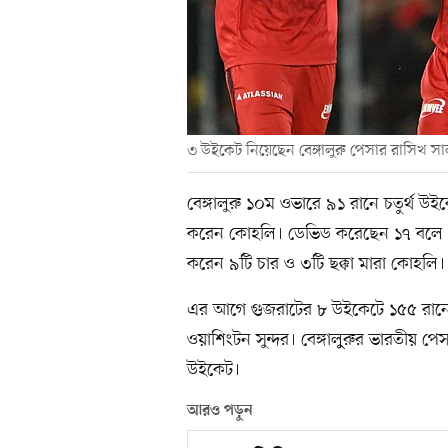
৩ উইকেট নিয়েছেন বেঙ্গালুরু পেসার রাসিখ সা
বেঙ্গালুরু ১০ম ওভারে ৯১ রানে চতুর্থ
করেন কোহলি। ডেভিড করেছেন ১৭ বলে ২৪
করেন ৯টি চার ও ৩টি ছক্কা মারা কোহলি।
এর আগে গুজরাটের ৮ উইকেটে ১৫৫ রানে
ওয়াশিংটন সুন্দর। বেঙ্গালুুরুর ভারতীয় 
উইকেট।
আরও পড়ুন