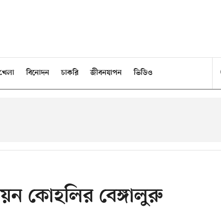
খেলা
বিনোদন
চাকরি
জীবনযাপন
ভিডিও
ন কোহলির বেঙ্গালুরু