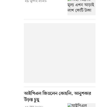
২৯ জুলাই ২০২৬
আইপিএল জিতলেন কোহলি, আনুশকার
উড়ন্ত চুমু