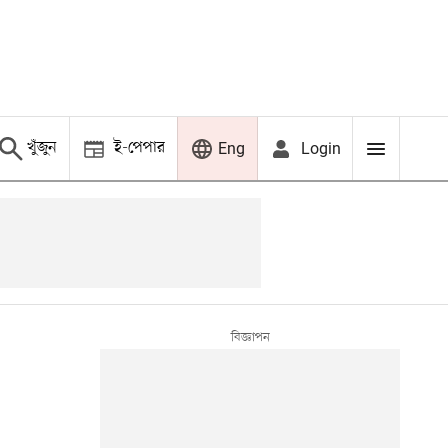
খুঁজুন
ই-পেপার
Login
Eng