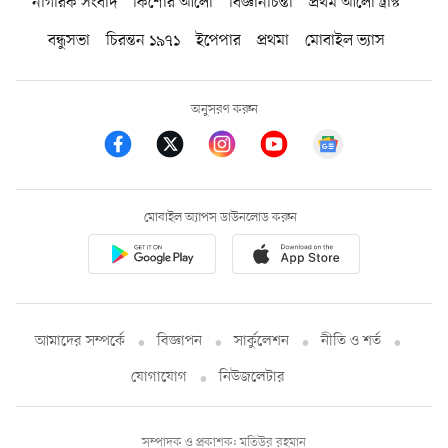
নাগরিক সংবাদ
কিশোর আলো
বিজ্ঞানচিন্তা
প্রথম আলো ট্রাস্ট
বন্ধুসভা
চিরন্তন ১৯৭১
ইপেপার
প্রথমা
মোবাইল ভ্যাস
অনুসরণ করুন
মোবাইল অ্যাপস ডাউনলোড করুন
আমাদের সম্পর্কে
বিজ্ঞাপন
সার্কুলেশন
নীতি ও শর্ত
যোগাযোগ
নিউজলেটার
সম্পাদক ও প্রকাশক: মতিউর রহমান