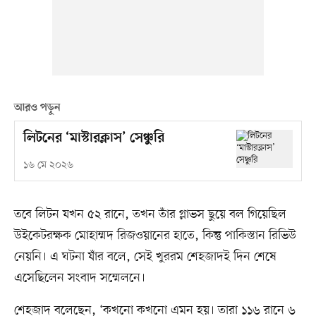
আরও পড়ুন
লিটনের ‘মাস্টারক্লাস’ সেঞ্চুরি
১৬ মে ২০২৬
তবে লিটন যখন ৫২ রানে, তখন তাঁর গ্লাভস ছুয়ে বল গিয়েছিল
উইকেটরক্ষক মোহাম্মদ রিজওয়ানের হাতে, কিন্তু পাকিস্তান রিভিউ
নেয়নি। এ ঘটনা যাঁর বলে, সেই খুররম শেহজাদই দিন শেষে
এসেছিলেন সংবাদ সম্মেলনে।
শেহজাদ বলেছেন, ‘কখনো কখনো এমন হয়। তারা ১১৬ রানে ৬