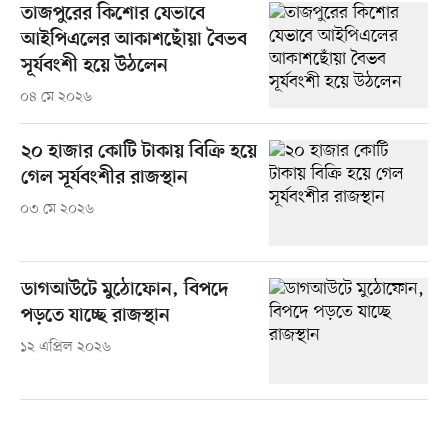
তাজপুরের কিশোর যেভাবে
আইপিএলের আকাশছোঁয়া বৈভব
সূর্যবংশী হয়ে উঠলেন
০৪ মে ২০২৬
২০ হাজার কোটি টাকায় বিক্রি হয়ে
গেল সূর্যবংশীর রাজস্থান
০৩ মে ২০২৬
ডাগআউটে মুঠোফোন, বিপদে
পড়তে যাচ্ছে রাজস্থান
১২ এপ্রিল ২০২৬