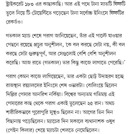
স্ট্রাইকরেট ১৮৩ এর কাছাকাছি। আর এই পথে টানা সাতটি ফিফটি
তুলে নিয়ে টি-টোয়েন্টিতে গড়েছেন টানা সর্বোচ্চ ইনিংসে ফিফটির
রেকর্ডও।
গতকাল ম্যাচ শেষে পরাগ জানিয়েছেন, তাঁর এই পাল্টে যাওয়ার
পেছনে রয়েছে প্রচুর অনুশীলন, ‘কে বল করছে সেটা নয়, কী বল
করছে সেটা গুরুত্বপূর্ণ, আর সেগুলোই বেশি বেশি অনুশীলন
করেছি। আজ রাতে (গতকাল) তার কিছু কাজে লাগাতে পেরেছি।’
পরাগ কেমন কাজে লাগিয়েছেন, তার একটা ছোট্ট উদাহরণ হচ্ছে
রাজস্থান রয়্যালসের ইনিংসে শেষ ওভারটা। বোলিংয়ে ছিলেন
দিল্লির পেসার আনরিখ নর্কিয়া। বিশ্বের অন্যতম গতিময় এই
পেসারের কাছ থেকে পরাগ একাই তুলেছেন ২৫ রান। অথচ
শারীরিকভাবে পুরোপুরি সুস্থও ছিলেন না। আগের তিন দিন
বিছানায় পড়েছিলেন। ম্যাচের দিন সকালে ব্যথানাশক ওষুধ
(পেইন কিলার) খেয়ে ম্যাচটা খেলতে নেমেছিলেন।