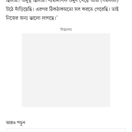
ছিলাম। অসুস্থ ছিলাম। ব্যথানাশক ওষুধ খেয়ে আজ (গতকাল)
উঠে দাঁড়িয়েছি। এরপর ঠিকঠাকমতো সব করতে পেরেছি। তাই
নিজের জন্য ভালো লাগছে।’
আরও পড়ুন