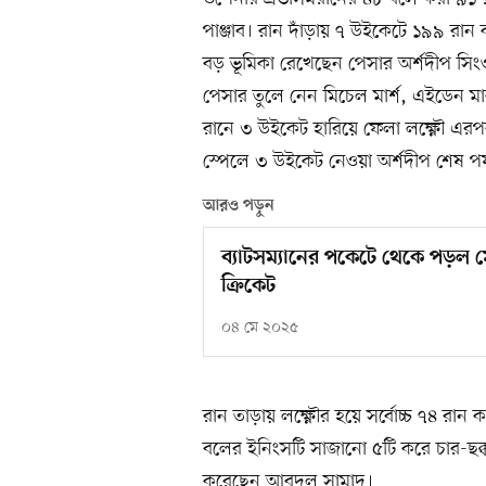
পাঞ্জাব। রান দাঁড়ায় ৭ উইকেটে ১৯৯ রান ক
বড় ভূমিকা রেখেছেন পেসার অর্শদীপ সিংও
পেসার তুলে নেন মিচেল মার্শ, এইডেন ম
রানে ৩ উইকেট হারিয়ে ফেলা লক্ষ্ণৌ এরপ
স্পেলে ৩ উইকেট নেওয়া অর্শদীপ শেষ পর্
আরও পড়ুন
ব্যাটসম্যানের পকেটে থেকে পড়ল
ক্রিকেট
০৪ মে ২০২৫
রান তাড়ায় লক্ষ্ণৌর হয়ে সর্বোচ্চ ৭৪ রান
বলের ইনিংসটি সাজানো ৫টি করে চার-ছক্ক
করেছেন আবদুল সামাদ।