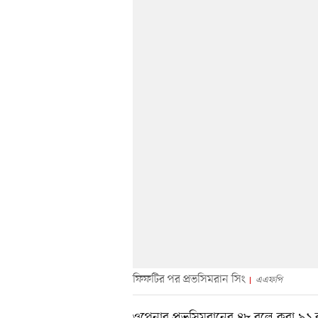
ফিফটির পর প্রভসিমরান সিং
এএফপি
ওপেনার প্রভসিমরানের ৪৮ বলে করা ৯১