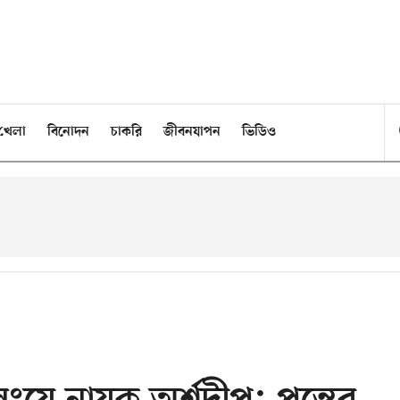
খেলা
বিনোদন
চাকরি
জীবনযাপন
ভিডিও