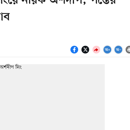
িংয়ে নায়ক অর্শদীপ; পন্তের
জাব