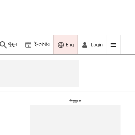
খুঁজুন
ই-পেপার
Login
Eng