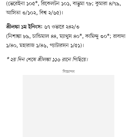
(ভেরেইনা ১০৫*, রিকেলটন ১০১, বাভুমা ৭৮; কুমারা ৪/৭৯,
আসিতা ৩/১০২, বিশ্ব ২/৬৫)।
৬৭ ওভারে ২৪২/৩
শ্রীলঙ্কা ১ম ইনিংস:
(নিশাঙ্কা ৮৯, চান্ডিমাল ৪৪, ম্যাথুস ৪০*, কামিন্দু ৩০*; রাবাদা
১/৪০, মহারাজ ১/৪৬, প্যাটারসন ১/৫১)।
* ২য় দিন শেষে শ্রীলঙ্কা ১১৬ রানে পিছিয়ে।