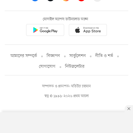
মোবাইল অ্যাপস ডাউনলোড করুন
আমাদের সম্পর্কে
বিজ্ঞাপন
সার্কুলেশন
নীতি ও শর্ত
যোগাযোগ
নিউজলেটার
সম্পাদক ও প্রকাশক: মতিউর রহমান
স্বত্ব © ১৯৯৮-২০২৬ প্রথম আলো
By using this site, you agree to our
Privacy Policy
.
OK