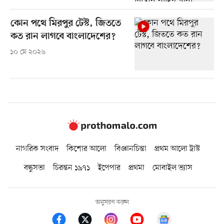
কোন পথে মিরপুর টেস্ট, জিততে
কত রান লাগবে বাংলাদেশের?
১০ মে ২০২৬
নাগরিক সংবাদ
কিশোর আলো
বিজ্ঞানচিন্তা
প্রথম আলো ট্রাস্ট
বন্ধুসভা
চিরন্তন ১৯৭১
ইপেপার
প্রথমা
মোবাইল ভ্যাস
অনুসরণ করুন