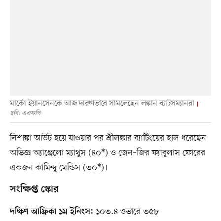
মার্কো ইয়ানসেনকে আজ দারুণভাবে সামলেছেন লঙ্কান ব্যাটসম্যানরা
ছবি: এএফপি
নিশাঙ্কা আউট হয়ে যাওয়ার পর শ্রীলঙ্কার ব্যাটিংয়ের হাল ধরেছেন
অভিজ্ঞ অ্যাঞ্জেলো ম্যাথুস (৪০*) ও জেন–জির ফ্যাবুলাস ফোরের
একজন কামিন্দু মেন্ডিস (৩০*)।
সংক্ষিপ্ত স্কোর
১০৩.৪ ওভারে ৩৫৮
দক্ষিণ আফ্রিকা ১ম ইনিংস: