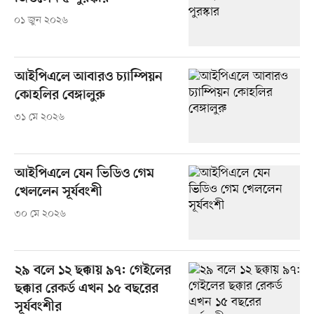
০১ জুন ২০২৬
আইপিএলে আবারও চ্যাম্পিয়ন
কোহলির বেঙ্গালুরু
৩১ মে ২০২৬
আইপিএলে যেন ভিডিও গেম
খেললেন সূর্যবংশী
৩০ মে ২০২৬
২৯ বলে ১২ ছক্কায় ৯৭: গেইলের
ছক্কার রেকর্ড এখন ১৫ বছরের
সূর্যবংশীর