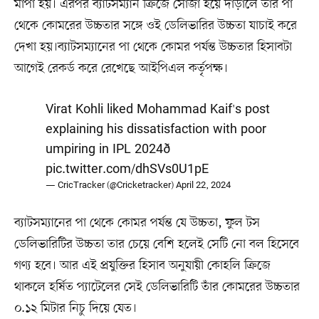
মাপা হয়। এরপর ব্যাটসম্যান ক্রিজে সোজা হয়ে দাঁড়ালে তাঁর পা
থেকে কোমরের উচ্চতার সঙ্গে ওই ডেলিভারির উচ্চতা যাচাই করে
দেখা হয়।ব্যাটসম্যানের পা থেকে কোমর পর্যন্ত উচ্চতার হিসাবটা
আগেই রেকর্ড করে রেখেছে আইপিএল কর্তৃপক্ষ।
Virat Kohli liked Mohammad Kaif's post
explaining his dissatisfaction with poor
umpiring in IPL 2024ð
pic.twitter.com/dhSVs0U1pE
— CricTracker (@Cricketracker)
April 22, 2024
ব্যাটসম্যানের পা থেকে কোমর পর্যন্ত যে উচ্চতা, ফুল টস
ডেলিভারিটির উচ্চতা তার চেয়ে বেশি হলেই সেটি নো বল হিসেবে
গণ্য হবে। আর এই প্রযুক্তির হিসাব অনুযায়ী কোহলি ক্রিজে
থাকলে হর্ষিত প্যাটেলের সেই ডেলিভারিটি তাঁর কোমরের উচ্চতার
০.১২ মিটার নিচু দিয়ে যেত।