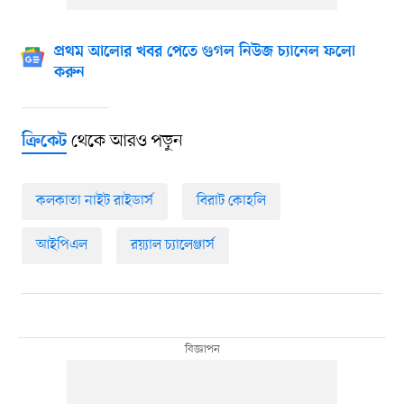
প্রথম আলোর খবর পেতে গুগল নিউজ চ্যানেল ফলো
করুন
থেকে আরও পড়ুন
ক্রিকেট
কলকাতা নাইট রাইডার্স
বিরাট কোহলি
আইপিএল
র‍য়্যাল চ্যালেঞ্জার্স