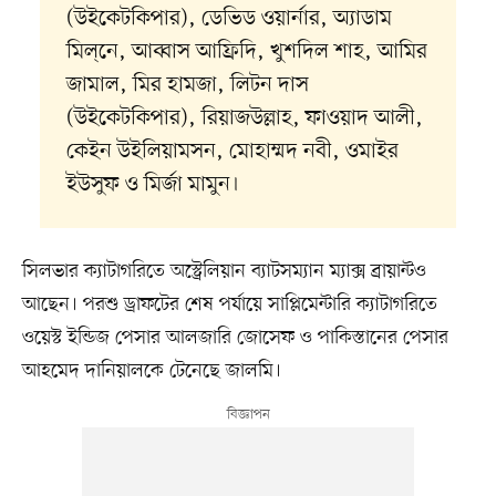
(উইকেটকিপার), ডেভিড ওয়ার্নার, অ্যাডাম
মিল্‌নে, আব্বাস আফ্রিদি, খুশদিল শাহ, আমির
জামাল, মির হামজা, লিটন দাস
(উইকেটকিপার), রিয়াজউল্লাহ, ফাওয়াদ আলী,
কেইন উইলিয়ামসন, মোহাম্মদ নবী, ওমাইর
ইউসুফ ও মির্জা মামুন।
সিলভার ক্যাটাগরিতে অস্ট্রেলিয়ান ব্যাটসম্যান ম্যাক্স ব্রায়ান্টও
আছেন। পরশু ড্রাফটের শেষ পর্যায়ে সাপ্লিমেন্টারি ক্যাটাগরিতে
ওয়েস্ট ইন্ডিজ পেসার আলজারি জোসেফ ও পাকিস্তানের পেসার
আহমেদ দানিয়ালকে টেনেছে জালমি।