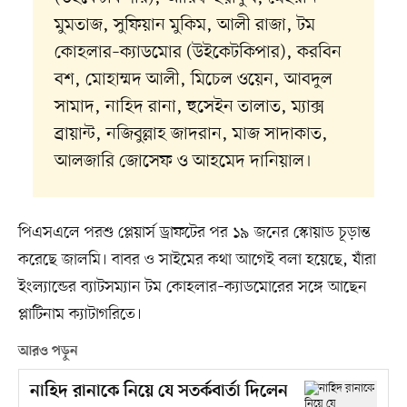
মুমতাজ, সুফিয়ান মুকিম, আলী রাজা, টম
কোহলার–ক্যাডমোর (উইকেটকিপার), করবিন
বশ, মোহাম্মদ আলী, মিচেল ওয়েন, আবদুল
সামাদ, নাহিদ রানা, হুসেইন তালাত, ম্যাক্স
ব্রায়ান্ট, নজিবুল্লাহ জাদরান, মাজ সাদাকাত,
আলজারি জোসেফ ও আহমেদ দানিয়াল।
পিএসএলে পরশু প্লেয়ার্স ড্রাফটের পর ১৯ জনের স্কোয়াড চূড়ান্ত
করেছে জালমি। বাবর ও সাইমের কথা আগেই বলা হয়েছে, যাঁরা
ইংল্যান্ডের ব্যাটসম্যান টম কোহলার–ক্যাডমোরের সঙ্গে আছেন
প্লাটিনাম ক্যাটাগরিতে।
আরও পড়ুন
নাহিদ রানাকে নিয়ে যে সতর্কবার্তা দিলেন