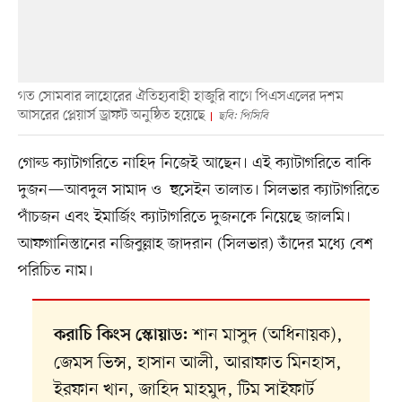
গত সোমবার লাহোরের ঐতিহ্যবাহী হাজুরি বাগে পিএসএলের দশম
আসরের প্লেয়ার্স ড্রাফট অনুষ্ঠিত হয়েছে
ছবি: পিসিবি
গোল্ড ক্যাটাগরিতে নাহিদ নিজেই আছেন। এই ক্যাটাগরিতে বাকি
দুজন—আবদুল সামাদ ও হুসেইন তালাত। সিলভার ক্যাটাগরিতে
পাঁচজন এবং ইমার্জিং ক্যাটাগরিতে দুজনকে নিয়েছে জালমি।
আফগানিস্তানের নজিবুল্লাহ জাদরান (সিলভার) তাঁদের মধ্যে বেশ
পরিচিত নাম।
শান মাসুদ (অধিনায়ক),
করাচি কিংস স্কোয়াড:
জেমস ভিন্স, হাসান আলী, আরাফাত মিনহাস,
ইরফান খান, জাহিদ মাহমুদ, টিম সাইফার্ট