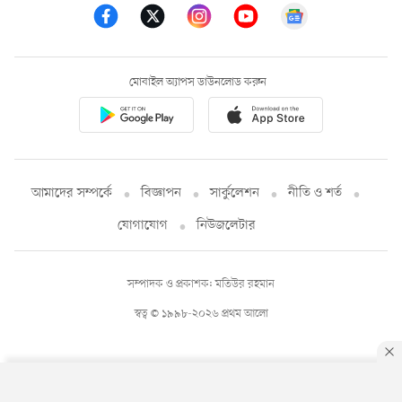
মোবাইল অ্যাপস ডাউনলোড করুন
আমাদের সম্পর্কে
বিজ্ঞাপন
সার্কুলেশন
নীতি ও শর্ত
যোগাযোগ
নিউজলেটার
সম্পাদক ও প্রকাশক: মতিউর রহমান
স্বত্ব © ১৯৯৮-২০২৬ প্রথম আলো