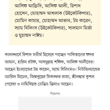
আসিফ আফ্রিদি, আসিফ আলী, রিশাদ
হোসেন, মোহাম্মদ আখলাক (উইকেটকিপার),
মোমিন কামার, মোহাম্মদ আজাব, টম কারেন,
স্যাম বিলিংস (উইকেটকিপার), সালমান মির্জা
ও মুহাম্মদ নাঈম।
কালান্দার্সে রিশাদ সতীর্থ হিসেবে পাচ্ছেন পাকিস্তানের ফখর
জামান, হারিস রউফ, আবদুল্লাহ শফিক, আসিফ আলীদের।
আছেন ইংল্যান্ডের টম কারেন, স্যাম বিলিংসও। নিউজিল্যান্ডের
ড্যারিল মিচেল, জিম্বাবুয়ের সিকান্দার রাজা, শ্রীলঙ্কার কুশল
পেরেরা ও নামিবিয়ার ডেভিড ভিসাও আছেন।