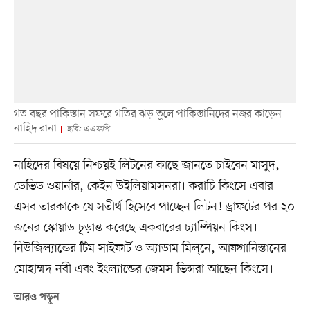
গত বছর পাকিস্তান সফরে গতির ঝড় তুলে পাকিস্তানিদের নজর কাড়েন
নাহিদ রানা
ছবি: এএফপি
নাহিদের বিষয়ে নিশ্চয়ই লিটনের কাছে জানতে চাইবেন মাসুদ,
ডেভিড ওয়ার্নার, কেইন উইলিয়ামসনরা। করাচি কিংসে এবার
এসব তারকাকে যে সতীর্থ হিসেবে পাচ্ছেন লিটন! ড্রাফটের পর ২০
জনের স্কোয়াড চূড়ান্ত করেছে একবারের চ্যাম্পিয়ন কিংস।
নিউজিল্যান্ডের টিম সাইফার্ট ও অ্যাডাম মিল্‌নে, আফগানিস্তানের
মোহাম্মদ নবী এবং ইংল্যান্ডের জেমস ভিন্সরা আছেন কিংসে।
আরও পড়ুন