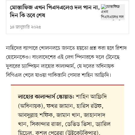
মোস্তাফিজ এখন পিএসএলেও দল পান না,
দিন কি তবে শেষ
১৪ জানুয়ারি ২০২৫
নাহিদের ব্যাপারে খোলনলচে জানতে হয়তো প্রশ্ন করা হবে রিশাদ
হোসেনকেও। বাংলাদেশের এই লেগ স্পিনারকে দলে টেনেছে
দুবারের চ্যাম্পিয়ন লাহোর কালান্দার্স, যে দলের অধিনায়ক
বিপিএল খেলে যাওয়া পাকিস্তানি পেসার শাহিন আফ্রিদি।
শাহিন আফ্রিদি
লাহোর কালান্দার্স স্কোয়াড:
(অধিনায়ক), ফখর জামান, হারিস রউফ,
আবদুল্লাহ শফিক, জামান খান, জাহানদাদ
খান, সিকান্দার রাজা, ডেভিড ভিসা, ড্যারিল
মিচেল, কুশল পেরেরা (উইকেটকিপার),