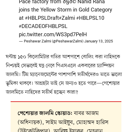
Pace factory from ð§ð© Nahid Rana
joins the Yellow Storm in Gold Category
at
#HBLPSLDraft
#Zalmi
#HBLPSL10
#DECADEOFHBLPSL
pic.twitter.com/WS3pd7PelH
— Peshawar Zalmi (@PeshawarZalmi)
January 13, 2025
ঘণ্টায় ১৫০ কিলোমিটার গতির আশপাশে বোলিং করা নাহিদকে
নিশ্চয়ই সেভাবেই যত্ন নেবে পিএসএলে একবারের চ্যাম্পিয়ন
জালমি। টিম ম্যানেজমেন্টের পাশাপাশি সতীর্থদেরও তাতে ভালো
ভূমিকা থাকবে। আগ্রহটা তাই সে জন্যও হতে পারে—পেশোয়ার
জালমিতে নাহিদের সতীর্থ হচ্ছেন কারা?
বাবর আজম
পেশোয়ার জালমি স্কোয়াড:
(অধিনায়ক), সাইম আইয়ুব, মোহাম্মদ হারিস
(উইকেটকিপার), আরিফ ইয়াকুব, মেহরান