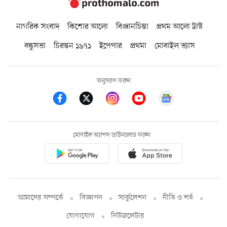
নাগরিক সংবাদ
কিশোর আলো
বিজ্ঞানচিন্তা
প্রথম আলো ট্রাস্ট
বন্ধুসভা
চিরন্তন ১৯৭১
ইপেপার
প্রথমা
মোবাইল ভ্যাস
অনুসরণ করুন
মোবাইল অ্যাপস ডাউনলোড করুন
আমাদের সম্পর্কে
বিজ্ঞাপন
সার্কুলেশন
নীতি ও শর্ত
যোগাযোগ
নিউজলেটার