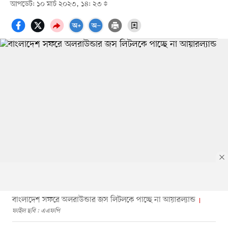
আপডেট: ১০ মার্চ ২০২৩, ১৪: ২৩
বাংলাদেশ সফরে অলরাউন্ডার জস লিটলকে পাচ্ছে না আয়ারল্যান্ড
ফাইল ছবি : এএফপি