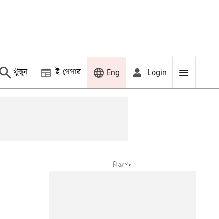
খুঁজুন
ই-পেপার
Login
Eng