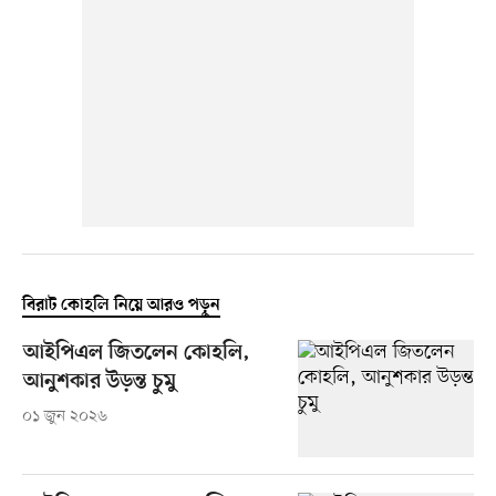
বিরাট কোহলি নিয়ে আরও পড়ুন
আইপিএল জিতলেন কোহলি,
আনুশকার উড়ন্ত চুমু
০১ জুন ২০২৬