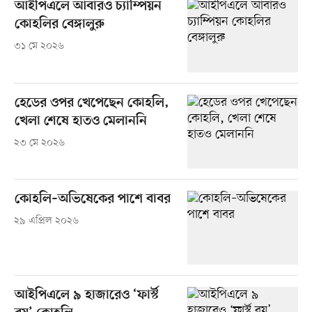
আইপিএলে আবারও চ্যাম্পিয়ন
কোহলির বেঙ্গালুরু
৩১ মে ২০২৬
হেডের ওপর খেপেছেন কোহলি,
খেলা শেষে হাতও মেলাননি
২৩ মে ২০২৬
কোহলি–অভিষেকের পাশে বাবর
২৯ এপ্রিল ২০২৬
আইপিএলে ৯ হাজারেও ‘ফার্স্ট