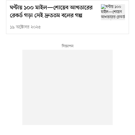
ঘণ্টায় ১০০ মাইল—শোয়েব আখতারের
রেকর্ড গড়া সেই দ্রুততম বলের গল্প
১৯ অক্টোবর ২০২৫