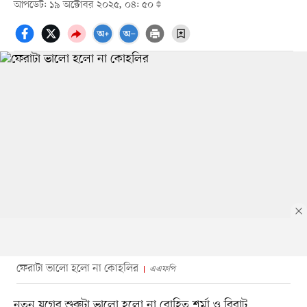
আপডেট: ১৯ অক্টোবর ২০২৫, ০৪: ৫০
ফেরাটা ভালো হলো না কোহলির
এএফপি
নতুন যুগের শুরুটা ভালো হলো না রোহিত শর্মা ও বিরাট