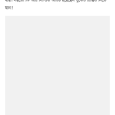
যায়। নয়তো কি আর নিশ্চিত আউট হয়েছেন বুঝেও রিভিউ নিতে
যান!