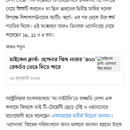
দেখা গেছে। গত নভেম্বরে টি–টোয়েন্টিতে প্রথমবার ওপেনিংয়ে
নেমে ফিফটি করলেও তা ছিল ভারতের দ্বিতীয় সারির দলের
বিপক্ষে বিশাখাপট্টনমের ব্যাটিং–স্বর্গে। এর পর থেকে তাঁর ফর্ম
পড়তির দিকে। এই সংস্করণে আরও তিনবার ওপেনিংয়ে নেমে
করেছেন ১৯, ১১ ও ৪ রান।
আরও পড়ুন
মাইকেল ক্লার্ক: ওপেনার স্মিথ লারার ‘৪০০’
রেকর্ডও ভেঙে দিতে পারে
০৮ জানুয়ারি ২০২৪
অস্ট্রেলিয়ার সংবাদমাধ্যম ‘দ্য নাইটলি’তে সম্প্রতি লেখা এক
কলামে স্মিথকে তাই টি–টোয়েন্টি ছেড়ে টেস্ট ও ওয়ানডেতে
মনোযোগী হতে বলেছেন
একসময়ের সতীর্থ মিচেল জনসন
।
‘ওপেনার’ স্মিথের পরিসংখ্যান জানা থাকলে জনসন হয়তো তাঁকে