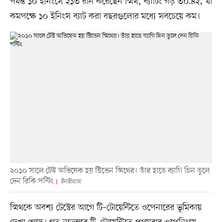
পর্যন্ত ১০ ইনিংসে ২১৩ রান করেছেন স্মিথ, ব্যাটিং গড় ৩০.৪২; যা
কমপক্ষে ১০ ইনিংস ব্যাট করা বছরগুলোর মধ্যে সবচেয়ে কম।
২০১০ সালে টেস্ট অভিষেক হয় স্টিভেন স্মিথের। তাঁর হাতে ব্যাগি গ্রিন তুলে
দেন রিকি পন্টিং
ইনস্টাগ্রাম
স্মিথকে অবশ্য টেস্টের আগে টি–টোয়েন্টিতে ওপেনারের ভূমিকায়