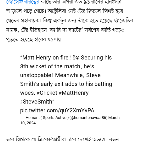
জোসেফ বীরত্বের
কাছে তাঁর অপরাজিত ৯১ রানের ইনিংসটা
আড়ালে পড়ে গেছে। অস্ট্রেলিয়া সেই টেস্ট জিতলে স্মিথই হয়ে
যেতেন মহানায়ক। কিন্তু একটুর জন্য তাঁকে হতে হয়েছে ট্র্যাজেডির
নায়ক, টেস্ট ইতিহাসে ‘ক্যারি দ্য ব্যাটের’ সর্বশেষ কীর্তি গড়েও
পুড়তে হয়েছে হারের যন্ত্রণায়।
"Matt Henry on fire! ð¥ Securing his
8th wicket of the match, he's
unstoppable! Meanwhile, Steve
Smith's early exit adds to his batting
woes.
#Cricket
#MattHenry
#SteveSmith
"
pic.twitter.com/quY2XmYvPA
— Hemant ( Sports Active ) (@hemantbhavsar86)
March
10, 2024
তবে স্মিথকে যে ক্রিকেটপ্রেমীরা চারে দেখেই অভ্যস্ত। নতুন