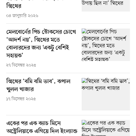
স্মিথের
০৪ জানুয়ারি ২০২৬
মেলবোর্নের পিচ স্টোকসের চোখে
‘আদর্শ নয়’, স্মিথের মতে
বোলারদের জন্য ‘একটু বেশিই
সহায়ক’
২৭ ডিসেম্বর ২০২৫
স্মিথের ‘বমি বমি ভাব’, কপাল
খুলল খাজার
১৭ ডিসেম্বর ২০২৫
একের পর এক ক্যাচ মিসে
অস্ট্রেলিয়াকে এগিয়ে দিল ইংল্যান্ড