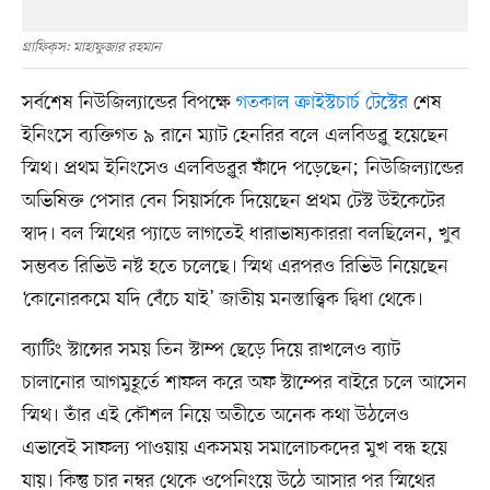
গ্রাফিক্‌স: মাহাফুজার রহমান
সর্বশেষ নিউজিল্যান্ডের বিপক্ষে
গতকাল ক্রাইস্টচার্চ টেস্টের
শেষ
ইনিংসে ব্যক্তিগত ৯ রানে ম্যাট হেনরির বলে এলবিডব্লু হয়েছেন
স্মিথ। প্রথম ইনিংসেও এলবিডব্লুর ফাঁদে পড়েছেন; নিউজিল্যান্ডের
অভিষিক্ত পেসার বেন সিয়ার্সকে দিয়েছেন প্রথম টেস্ট উইকেটের
স্বাদ। বল স্মিথের প্যাডে লাগতেই ধারাভাষ্যকাররা বলছিলেন, খুব
সম্ভবত রিভিউ নষ্ট হতে চলেছে। স্মিথ এরপরও রিভিউ নিয়েছেন
‘কোনোরকমে যদি বেঁচে যাই’ জাতীয় মনস্তাত্ত্বিক দ্বিধা থেকে।
ব্যাটিং স্টান্সের সময় তিন স্টাম্প ছেড়ে দিয়ে রাখলেও ব্যাট
চালানোর আগমুহূর্তে শাফল করে অফ স্টাম্পের বাইরে চলে আসেন
স্মিথ। তাঁর এই কৌশল নিয়ে অতীতে অনেক কথা উঠলেও
এভাবেই সাফল্য পাওয়ায় একসময় সমালোচকদের মুখ বন্ধ হয়ে
যায়। কিন্তু চার নম্বর থেকে ওপেনিংয়ে উঠে আসার পর স্মিথের