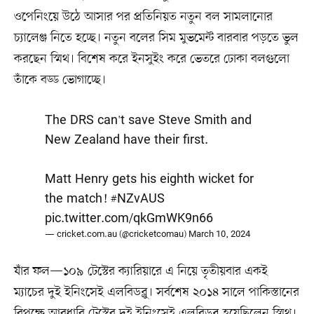
ওপেনিংয়ে উঠে আসার পর প্রতিনিয়ত নতুন বল সামলানোর
চ্যালেঞ্জ নিতে হচ্ছে। নতুন বলের সিম মুভমেন্ট বারবার পড়তে ভুল
করছেন স্মিথ। বিশেষ করে ইনসুইং করে ভেতরে ঢোকা বলগুলো
তাঁকে বড্ড ভোগাচ্ছে।
The DRS can't save Steve Smith and
New Zealand have their first.
Matt Henry gets his eighth wicket for
the match!
#NZvAUS
pic.twitter.com/qkGmWK9n66
— cricket.com.au (@cricketcomau)
March 10, 2024
যাঁর ফল—১০৯ টেস্টের ক্যারিয়ারে এ নিয়ে তৃতীয়বার একই
ম্যাচের দুই ইনিংসেই এলবিডব্লু। সর্বশেষ ২০১৪ সালে পাকিস্তানের
বিপক্ষে আবুধাবি টেস্টের দুই ইনিংসেই এলবিডব্লু হয়েছিলেন স্মিথ।