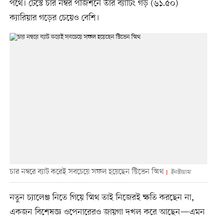
পথে। টেস্টে চার নম্বর পজিশনে তাঁর ব্যাটিং গড় (৬১.৫০)
ক্যারিয়ার গড়ের চেয়েও বেশি।
চার নম্বরে ব্যাট করেই সবচেয়ে সফল হয়েছেন স্টিভেন স্মিথ
ইনস্টাগ্রাম
নতুন চ্যালেঞ্জ নিতে গিয়ে স্মিথ তাই নিজেরই ক্ষতি করছেন না,
একজন বিশেষজ্ঞ ওপেনারেরও জায়গা দখল করে আছেন—এমন