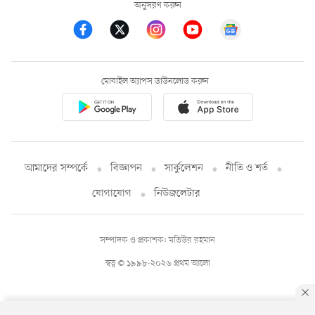
অনুসরণ করুন
মোবাইল অ্যাপস ডাউনলোড করুন
আমাদের সম্পর্কে
বিজ্ঞাপন
সার্কুলেশন
নীতি ও শর্ত
যোগাযোগ
নিউজলেটার
সম্পাদক ও প্রকাশক: মতিউর রহমান
স্বত্ব © ১৯৯৮-২০২৬ প্রথম আলো