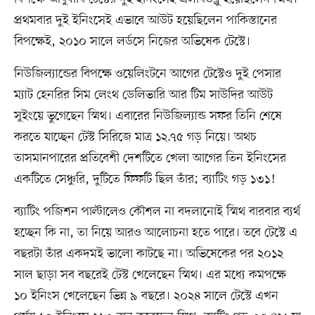
প্রথমবার দুই ইনিংসেই এভাবে আউট হয়েছিলেন পাকিস্তানের
বিপক্ষেই, ২০১০ সালে লর্ডসে নিজের অভিষেক টেস্টে।
নিউজিল্যান্ডের বিপক্ষে ওয়েলিংটনে আগের টেস্টেও দুই পেসার
ম্যাট হেনরির সিম লেংথ ডেলিভারি আর টিম সাউদির আউট
সুইংয়ে ভুগেছেন স্মিথ। এবারের নিউজিল্যান্ড সফর তিনি শেষে
করতে যাচ্ছেন টেস্ট সিরিজে মাত্র ১২.৭৫ গড় নিয়ে। অথচ
তাসমানপারের প্রতিবেশী দেশটিতে খেলা আগের তিন ইনিংসের
একটিতে সেঞ্চুরি, দুটিতে ফিফটি ছিল তাঁর; ব্যাটিং গড় ১৩১!
ব্যাটিং পজিশন পাল্টালেও কৌশল না বদলানোই স্মিথ বারবার ব্যর্থ
হচ্ছেন কি না, তা নিয়ে আরও আলোচনা হতে পারে। তবে টেস্টে এ
বছরটা তাঁর একদমই ভালো কাটছে না। অভিষেকের পর ২০১২
সাল ছাড়া সব বছরেই টেস্ট খেলেছেন স্মিথ। এর মধ্যে কমপক্ষে
১০ ইনিংস খেলেছেন ভিন্ন ৯ বছরে। ২০২৪ সালে টেস্টে এখন