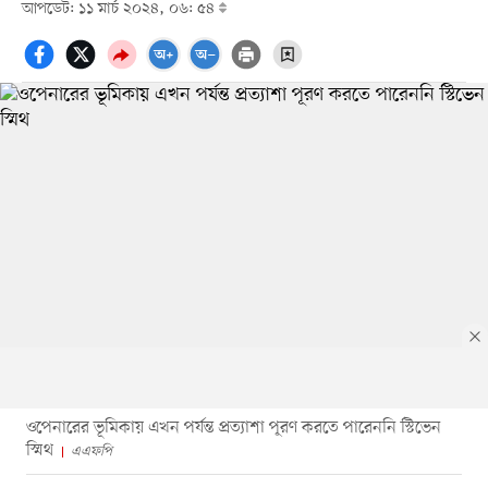
আপডেট: ১১ মার্চ ২০২৪, ০৬: ৫৪
ওপেনারের ভূমিকায় এখন পর্যন্ত প্রত্যাশা পূরণ করতে পারেননি স্টিভেন
স্মিথ
এএফপি