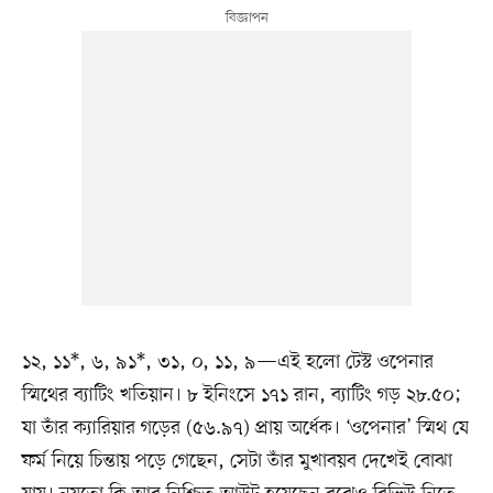
১২, ১১*, ৬, ৯১*, ৩১, ০, ১১, ৯—এই হলো টেস্ট ওপেনার
স্মিথের ব্যাটিং খতিয়ান। ৮ ইনিংসে ১৭১ রান, ব্যাটিং গড় ২৮.৫০;
যা তাঁর ক্যারিয়ার গড়ের (৫৬.৯৭) প্রায় অর্ধেক। ‘ওপেনার’ স্মিথ যে
ফর্ম নিয়ে চিন্তায় পড়ে গেছেন, সেটা তাঁর মুখাবয়ব দেখেই বোঝা