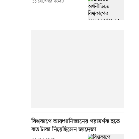
১১ সেপ্টেম্বর ২০২৪
বিশ্বকাপে আফগানিস্তানের পরামর্শক হতে
কত টাকা নিয়েছিলেন জাদেজা