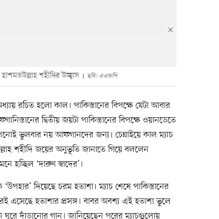
হাশমতউল্লাহ শহীদির উচ্ছ্বাস
ছবি: এএফপি
ধ্যায় রচিত হলো কাল। পাকিস্তানের বিপক্ষে যেটা আবার
ানিস্তানের দ্বিতীয় জয়টা পাকিস্তানের বিপক্ষে ওয়ানডেতে
নোই ভুলবার নয় আফগানদের জন্য। চেন্নাইয়ে কাল ম্যাচ
্লাহ শহীদি জয়ের অনুভূতি জানাতে গিয়ে বললেন
নে হচ্ছিল ‘দারুণ স্বাদের’।
উপহার’ দিয়েছে চরম হতাশা। ম্যাচ শেষে পাকিস্তানের
রই এসেছে হতাশার প্রসঙ্গ। বাবর অবশ্য এই হতাশা ভুলে
েন ঘুরে দাঁড়ানোর গান। জানিয়েছেন পরের ম্যাচগুলোয়