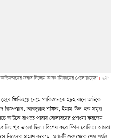
ের অভিনন্দনের জবাব দিচ্ছেন আফগানিস্তানের খেলোয়াড়েরা
ছবি:
সে হেরে ফিল্ডিংয়ে নেমে পাকিস্তানকে ২৮২ রানে আটকে
মদ রিজওয়ান, আবদুল্লাহ শফিক, ইমাম–উল–হক সমৃদ্ধ
িচে আটকে রাখতে পারায় বোলারদের প্রশংসা করলেন
োলিং খুব ভালো ছিল। বিশেষ করে স্পিন বোলিং। আমরা
 নিজেকে প্রমাণ করেছে। ম্যাচটি শুরু থেকে শেষ পর্যন্ত