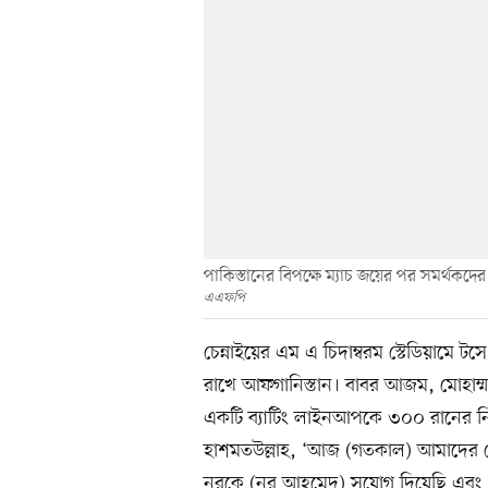
পাকিস্তানের বিপক্ষে ম্যাচ জয়ের পর সমর্থকদ
এএফপি
চেন্নাইয়ের এম এ চিদাম্বরম স্টেডিয়ামে ট
রাখে আফগানিস্তান। বাবর আজম, মোহাম্
একটি ব্যাটিং লাইনআপকে ৩০০ রানের ন
হাশমতউল্লাহ, ‘আজ (গতকাল) আমাদের ব
নুরকে (নুর আহমেদ) সুযোগ দিয়েছি এবং সে