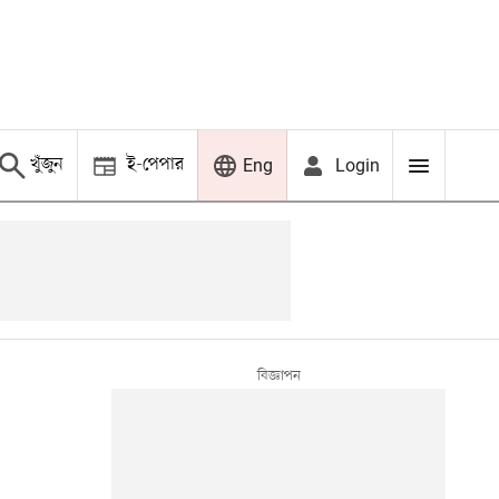
খুঁজুন
ই-পেপার
Login
Eng