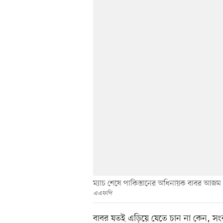
ম্যাচ শেষে পাকিস্তানের অধিনায়ক বাবর আজম 
এএফপি
বাবর যতই এড়িয়ে যেতে চান না কেন, সংব