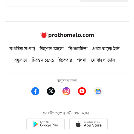
নাগরিক সংবাদ
কিশোর আলো
বিজ্ঞানচিন্তা
প্রথম আলো ট্রাস্ট
বন্ধুসভা
চিরন্তন ১৯৭১
ইপেপার
প্রথমা
মোবাইল ভ্যাস
অনুসরণ করুন
মোবাইল অ্যাপস ডাউনলোড করুন