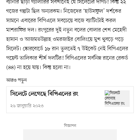
ব্যানার ছাড়া গ্যালারির সবখানেই যে সিলেটের দাপট! কিন্তু ২২
গজের গল্পটা ছিল অন্যরকম। নিজেদের ‘হাউসফুল’ দর্শকের
সামনে এবারের বিপিএলে সবচেয়ে বাজে ব্যাটিংটাই করল
মাশরাফির দল। রংপুরের দুই নতুন বলের বোলার শেখ মেহেদী
হাসান ও আজমতউল্লাহ ওমরজাইর বোলিংয়ে মুখ থুবড়ে পড়ে
সিলেট। স্কোরবোর্ডে ১৮ রান তুলতেই ৭ উইকেট নেই বিপিএলের
পয়েন্ট তালিকার শীর্ষ দলটির! বিপিএলের সর্বনিম্ন রানের রেকর্ড
(৪৪) না হয়ে যায়। কিন্তু হলো না।
আরও পড়ুন
সিলেটে লেগেছে বিপিএলের রং
২৬ জানুয়ারি ২০২৩