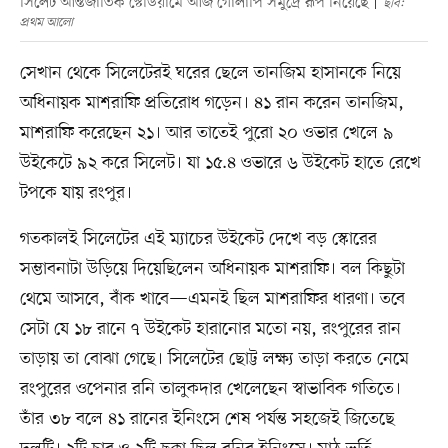
সিলেট আন্তর্জাতিক স্টেডিয়ামে আজ গোলাপি সমুদ্রে রূপ নিয়েছে
ছবি:
প্রথম আলো
সেখান থেকে সিলেটেরই ঘরের ছেলে তানজিম হাসানকে নিয়ে
অধিনায়ক মাশরাফি প্রতিরোধ গড়েন। ৪১ রান করেন তানজিম,
মাশরাফি করেছেন ২১। আর তাতেই পুরো ২০ ওভার খেলে ৯
উইকেটে ৯২ করে সিলেট। যা ১৫.৪ ওভারে ৬ উইকেট হাতে রেখে
টপকে যায় রংপুর।
গতকালই সিলেটের এই ম্যাচের উইকেট দেখে বড় স্কোরের
সম্ভাবনাটা উড়িয়ে দিয়েছিলেন অধিনায়ক মাশরাফি। বল কিছুটা
থেমে আসবে, বাঁক খাবে—এমনই ছিল মাশরাফির ধারণা। তবে
সেটা যে ১৮ রানে ৭ উইকেট হারানোর মতো নয়, রংপুরের রান
তাড়ায় তা বোঝা গেছে। সিলেটের ছোট্ট লক্ষ্য তাড়া করতে নেমে
রংপুরের ওপেনার রনি তালুকদার খেলেছেন স্বাভাবিক গতিতে।
তাঁর ৩৮ বলে ৪১ রানের ইনিংসে শেষ পর্যন্ত সহজেই জিতেছে