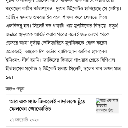
মুরস ও নাজমুল হোসেন ব্যাট আক্রমণাত্মক ব্যাটিং করার চেষ্টা
করেছেন কঠিন কন্ডিশনেও। দুজন উইকেটও হারিয়েছে সে চেষ্টায়।
তৌহিদ হৃদয়ও ওমরজাইর বলে শাফল করে খেলতে গিয়ে
এলবিডব্লু হন। সিলেট বড় ধাক্কাটা খায় মুশফিকের বিদায়ে। চতুর্থ
ওভারে হৃদয়কে আউট করার পরের বলেই গুড লেংথ থেকে
ভেতরে আসা দুর্দান্ত ডেলিভারিতে মুশফিককে বোল্ড করেন
ওমরজাই। আরেক টপ অর্ডার ব্যাটসম্যান জাকির হাসানের
ইনিংসও দীর্ঘ হয়নি। জাকিরের বিদায়ে পাওয়ার প্লেতে বিপিএল
ইতিহাসের সর্বোচ্চ ৫ উইকেট হারায় সিলেট, দলের রান তখন মাত্র
১৬।
আরও পড়ুন
আর এক ম্যাচ জিতলেই নাদালকে ছুঁয়ে
ফেলবেন জোকোভিচ
২৭ জানুয়ারি ২০২৩