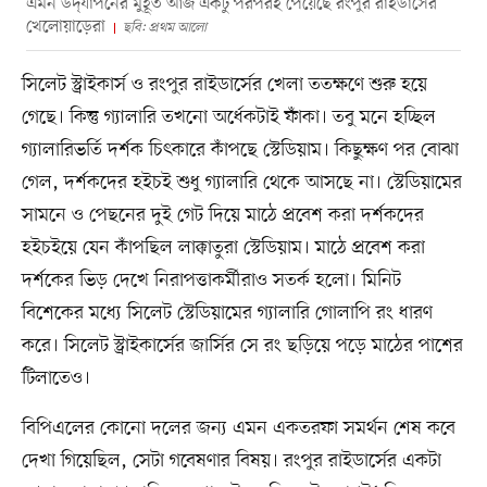
এমন উদ্‌যাপনের মুহূর্ত আজ একটু পরপরই পেয়েছে রংপুর রাইডার্সের
খেলোয়াড়েরা
ছবি: প্রথম আলো
সিলেট স্ট্রাইকার্স ও রংপুর রাইডার্সের খেলা ততক্ষণে শুরু হয়ে
গেছে। কিন্তু গ্যালারি তখনো অর্ধেকটাই ফাঁকা। তবু মনে হচ্ছিল
গ্যালারিভর্তি দর্শক চিৎকারে কাঁপছে স্টেডিয়াম। কিছুক্ষণ পর বোঝা
গেল, দর্শকদের হইচই শুধু গ্যালারি থেকে আসছে না। স্টেডিয়ামের
সামনে ও পেছনের দুই গেট দিয়ে মাঠে প্রবেশ করা দর্শকদের
হইচইয়ে যেন কাঁপছিল লাক্কাতুরা স্টেডিয়াম। মাঠে প্রবেশ করা
দর্শকের ভিড় দেখে নিরাপত্তাকর্মীরাও সতর্ক হলো। মিনিট
বিশেকের মধ্যে সিলেট স্টেডিয়ামের গ্যালারি গোলাপি রং ধারণ
করে। সিলেট স্ট্রাইকার্সের জার্সির সে রং ছড়িয়ে পড়ে মাঠের পাশের
টিলাতেও।
বিপিএলের কোনো দলের জন্য এমন একতরফা সমর্থন শেষ কবে
দেখা গিয়েছিল, সেটা গবেষণার বিষয়। রংপুর রাইডার্সের একটা