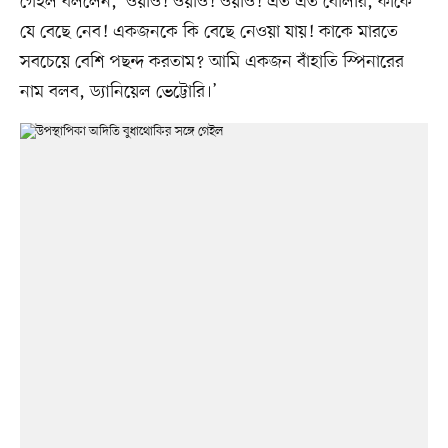
গেইল বললেন, ‘ওয়াও! ওয়াও! ওয়াও! এত এত বোলার, কাকে
যে বেছে নেব! একজনকে কি বেছে নেওয়া যায়! কাকে মারতে
সবচেয়ে বেশি পছন্দ করতাম? আমি একজন বাঁহাতি স্পিনারের
নাম বলব, ড্যানিয়েল ভেট্টোরি।’