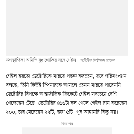
উপস্থাপিকা অদিতি বুধাথোকির সঙ্গে গেইল
অদিতির ইনস্টাগ্রাম হ্যান্ডল
গেইল হয়তো ভেট্টোরিকে মারতে পছন্দ করতেন, তবে পরিসংখ্যান
বলছে, তিনি কিউই স্পিনারকে আসলে তেমন মারতে পারেননি।
ভেট্টোরির বিপক্ষে আন্তর্জাতিক ক্রিকেটে গেইল সবচেয়ে বেশি
খেলেছেন টেস্টে। ভেট্টোরির ৪১৬টা বল খেলে গেইল রান করেছেন
২০০, চার মেরেছেন ২২টি, ছক্কা ৫টি। খুব আহামরি কিছু নয়।