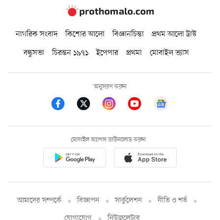
নাগরিক সংবাদ
কিশোর আলো
বিজ্ঞানচিন্তা
প্রথম আলো ট্রাস্ট
বন্ধুসভা
চিরন্তন ১৯৭১
ইপেপার
প্রথমা
মোবাইল ভ্যাস
অনুসরণ করুন
মোবাইল অ্যাপস ডাউনলোড করুন
আমাদের সম্পর্কে
বিজ্ঞাপন
সার্কুলেশন
নীতি ও শর্ত
যোগাযোগ
নিউজলেটার