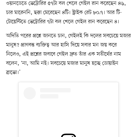
ওয়ানডেতে ভেট্টোরির ৫৭টা বল খেলে গেইল রান করেছেন ৪৬,
চার মারেননি, ছক্কা মেরেছেন ৪টি। স্ট্রাইক রেট ৮০.৭। আর টি-
টোয়েন্টিতে ভেট্টোরির ৭টা বল খেলে গেইল রান করেছেন ৪।
অদিতি পরের প্রশ্নে জানতে চান, গেইলই কি দলের সবচেয়ে মজার
মানুষ? প্রাণবন্ত ব্যক্তিত্ব আর হাসি দিয়ে সবার মন জয় করে
নিলেও, এই প্রশ্নের জবাবে গেইল দ্রুত তাঁর এক সতীর্থের নাম
বলেন, ‘না, আমি নই। সবচেয়ে মজার মানুষ হচ্ছে ডোয়াইন
ব্রাভো।’