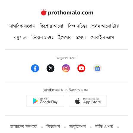
নাগরিক সংবাদ
কিশোর আলো
বিজ্ঞানচিন্তা
প্রথম আলো ট্রাস্ট
বন্ধুসভা
চিরন্তন ১৯৭১
ইপেপার
প্রথমা
মোবাইল ভ্যাস
অনুসরণ করুন
মোবাইল অ্যাপস ডাউনলোড করুন
আমাদের সম্পর্কে
বিজ্ঞাপন
সার্কুলেশন
নীতি ও শর্ত