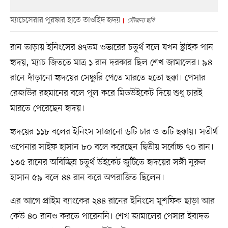
ম্যাচেসেরার পুরস্কার হাতে তাওহিদ হৃদয়
সৌজন্য ছবি
রান তাড়ায় ইনিংসের ৪৭তম ওভারের চতুর্থ বলে যখন স্ট্রাইক পান
হৃদয়, ম্যাচ জিততে মাত্র ১ রান দরকার ছিল শেখ জামালের। ৯৪
রানে দাঁড়ানো হৃদয়ের সেঞ্চুরি পেতে মারতে হতো ছক্কা। পেসার
রেজাউর রহমানের বলে পুল করে মিডউইকেট দিয়ে শুধু চারই
মারতে পেরেছেন হৃদয়।
হৃদয়ের ১১৮ বলের ইনিংস সাজানো ৬টি চার ও ৩টি ছক্কায়। সতীর্থ
ওপেনার সাইফ হাসান ৮০ বলে করেছেন দ্বিতীয় সর্বোচ্চ ৭০ রান।
১৩৫ রানের অবিচ্ছিন্ন চতুর্থ উইকেট জুটিতে হৃদয়ের সঙ্গী নুরুল
হাসান ৫৯ বলে ৪৪ রান করে অপরাজিত ছিলেন।
এর আগে প্রাইম ব্যাংকের ২৪৪ রানের ইনিংসে মুশফিক ছাড়া আর
কেউ ৪০ রানও করতে পারেননি। শেখ জামালের পেসার ইবাদত