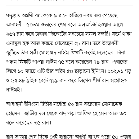
ফতুল্লায় অগ্রণী ব্যাংককে ৯ রানে হারিয়ে নবম জয় পেয়েছে
আবাহনী। ৫০তম ওভারের শেষ বলে অলআউট হওয়ার আগে
২৬৭ রান করে ঢাকার ক্রিকেটের সবচেয়ে সফল দলটি। ফর্মে থাকা
এনামুল হক আজ করতে পেরেছেন ২৮ রান। তবে উদ্বোধনী
জুটিতে তাঁর সঙ্গী মোহাম্মদ নাঈম ফিফটি করেই চলেছেন। টানা
পঞ্চম ফিফটি পাওয়া নাঈম ৭৫ বলে করেছেন ৭৯ রান। এবারের
লিগে ১০ ম্যাচে এটি তাঁর অষ্টম ৫০ ছাড়ানো ইনিংস। ১০২.৭১ গড়
ও ৯৫.৪৮ স্ট্রাইক রেটে ৭১৯ রান করে লিগের শীর্ষ রান সংগ্রাহক
নাঈমই।
আবাহনী ইনিংসে দ্বিতীয় সর্বোচ্চ ৫২ রান করেছেন মোসাদ্দেক
হোসেন। জাতীয় দল থেকে বাদ পড়া আফিফ হোসেন আজ ৩০
বলে করেছেন ৩১ রান।
রান তাড়ায় শেষ দিকে খেই হারানো অগ্রণী ব্যাংক পুরো ৫০ ওভার