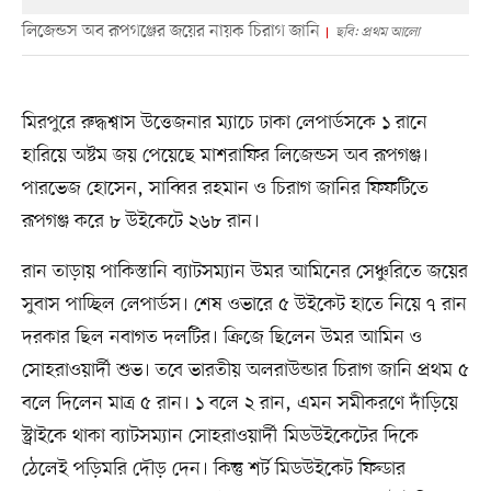
লিজেন্ডস অব রূপগঞ্জের জয়ের নায়ক চিরাগ জানি
ছবি: প্রথম আলো
মিরপুরে রুদ্ধশ্বাস উত্তেজনার ম্যাচে ঢাকা লেপার্ডসকে ১ রানে
হারিয়ে অষ্টম জয় পেয়েছে মাশরাফির লিজেন্ডস অব রূপগঞ্জ।
পারভেজ হোসেন, সাব্বির রহমান ও চিরাগ জানির ফিফটিতে
রূপগঞ্জ করে ৮ উইকেটে ২৬৮ রান।
রান তাড়ায় পাকিস্তানি ব্যাটসম্যান উমর আমিনের সেঞ্চুরিতে জয়ের
সুবাস পাচ্ছিল লেপার্ডস। শেষ ওভারে ৫ উইকেট হাতে নিয়ে ৭ রান
দরকার ছিল নবাগত দলটির। ক্রিজে ছিলেন উমর আমিন ও
সোহরাওয়ার্দী শুভ। তবে ভারতীয় অলরাউন্ডার চিরাগ জানি প্রথম ৫
বলে দিলেন মাত্র ৫ রান। ১ বলে ২ রান, এমন সমীকরণে দাঁড়িয়ে
স্ট্রাইকে থাকা ব্যাটসম্যান সোহরাওয়ার্দী মিডউইকেটের দিকে
ঠেলেই পড়িমরি দৌড় দেন। কিন্তু শর্ট মিডউইকেট ফিল্ডার