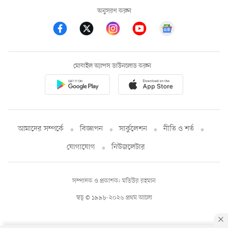
অনুসরণ করুন
মোবাইল অ্যাপস ডাউনলোড করুন
আমাদের সম্পর্কে
বিজ্ঞাপন
সার্কুলেশন
নীতি ও শর্ত
যোগাযোগ
নিউজলেটার
সম্পাদক ও প্রকাশক: মতিউর রহমান
স্বত্ব © ১৯৯৮-২০২৬ প্রথম আলো