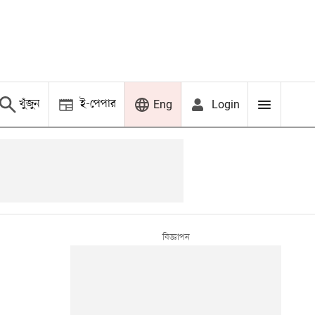
খুঁজুন
ই-পেপার
Login
Eng