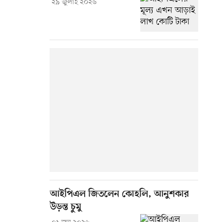
২৯ জুলাই ২০২৬
আইপিএল জিতলেন কোহলি, আনুশকার
উড়ন্ত চুমু