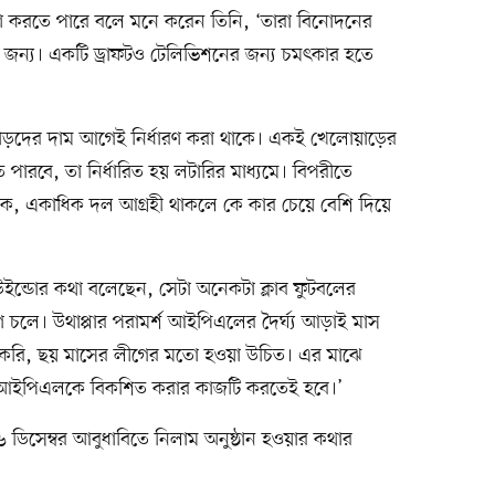
আকর্ষণ করতে পারে বলে মনে করেন তিনি, ‘তারা বিনোদনের
র জন্য। একটি ড্রাফটও টেলিভিশনের জন্য চমৎকার হতে
োয়াড়দের দাম আগেই নির্ধারণ করা থাকে। একই খেলোয়াড়ের
পারবে, তা নির্ধারিত হয় লটারির মাধ্যমে। বিপরীতে
াকে, একাধিক দল আগ্রহী থাকলে কে কার চেয়ে বেশি দিয়ে
ড উইন্ডোর কথা বলেছেন, সেটা অনেকটা ক্লাব ফুটবলের
লিগ চলে। উথাপ্পার পরামর্শ আইপিএলের দৈর্ঘ্য আড়াই মাস
 করি, ছয় মাসের লীগের মতো হওয়া উচিত। এর মাঝে
ন। আইপিএলকে বিকশিত করার কাজটি করতেই হবে।’
সেম্বর আবুধাবিতে নিলাম অনুষ্ঠান হওয়ার কথার