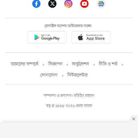
মোবাইল অ্যাপস ডাউনলোড করুন
আমাদের সম্পর্কে
বিজ্ঞাপন
সার্কুলেশন
নীতি ও শর্ত
যোগাযোগ
নিউজলেটার
সম্পাদক ও প্রকাশক: মতিউর রহমান
স্বত্ব © ১৯৯৮-২০২৬ প্রথম আলো