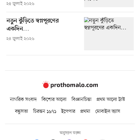
২৫ জুলাই ২০২৬
নতুন কুঁড়িতে স্বপ্নপূরণের
একদিন…
২৪ জুলাই ২০২৬
নাগরিক সংবাদ
কিশোর আলো
বিজ্ঞানচিন্তা
প্রথম আলো ট্রাস্ট
বন্ধুসভা
চিরন্তন ১৯৭১
ইপেপার
প্রথমা
মোবাইল ভ্যাস
অনুসরণ করুন