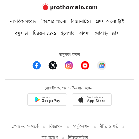
নাগরিক সংবাদ
কিশোর আলো
বিজ্ঞানচিন্তা
প্রথম আলো ট্রাস্ট
বন্ধুসভা
চিরন্তন ১৯৭১
ইপেপার
প্রথমা
মোবাইল ভ্যাস
অনুসরণ করুন
মোবাইল অ্যাপস ডাউনলোড করুন
আমাদের সম্পর্কে
বিজ্ঞাপন
সার্কুলেশন
নীতি ও শর্ত
যোগাযোগ
নিউজলেটার