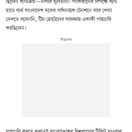
ছিলেন ব্যতিক্রম—নিগার সুলতানা। পাকিস্তানের বিপক্ষে ব্যাট
হাতে ব্যর্থ বাংলাদেশ দলের অধিনায়ক টেনশনে আর খেলা
দেখতে বসেননি, টিম হোটেলের বারান্দায় একাকী পায়চারি
করছিলেন।
পায়চারি করতে করতেই বাংলাদেশের বিশ্বকাপের টিকিট পাওয়ার