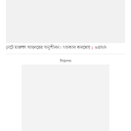
নেটে মারুফা আক্তারের অনুশীলন। গতকাল কলম্বোয়
আইসিসি