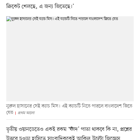
ক্রিকেট খেলছে, এ জন্য জিতেছে।’
নুরুল হাসানের সেই ক্যাচ মিস। এই ক্যাচটি নিতে পারলে বাংলাদেশ জিতে
যেত
প্রথম আলো
তৃতীয় ওয়ানডেতেও একই রকম ‘ফাঁদ’ পাতা থাকবে কি না, প্রশ্নের
উত্তরে চওড়া হাসিতে সাংবাদিককেই আকিল উল্টো জিজ্ঞেস