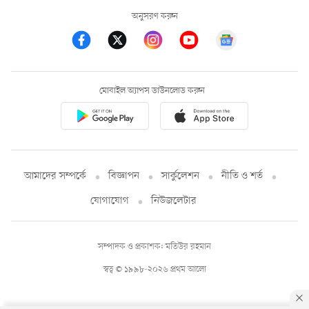
অনুসরণ করুন
মোবাইল অ্যাপস ডাউনলোড করুন
আমাদের সম্পর্কে
বিজ্ঞাপন
সার্কুলেশন
নীতি ও শর্ত
যোগাযোগ
নিউজলেটার
সম্পাদক ও প্রকাশক: মতিউর রহমান
স্বত্ব © ১৯৯৮-২০২৬ প্রথম আলো