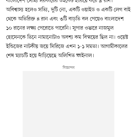
বাংলাদেশ সৌম্য সরকারের উইকেট হারিয়ে করে ৯ রান।
অবিশ্বাস্য হলেও সত্যি, দুটি নো, একটি ওয়াইড ও একটি লেগ বাই
থেকে অতিরিক্ত ৪ রান এবং ৩টি বাড়তি বল পেয়েও বাংলাদেশ
১০ রানের লক্ষ্য পেরোতে পারেনি। সুপার ওভারে নাজমুল
হোসেনকে তিনে নামানোটাও অবশ্য কম বিস্ময়ের ছিল না। ওয়েস্ট
ইন্ডিজের নাটকীয় জয়ে সিরিজে এখন ১-১ সমতা। আগামীকালের
শেষ ম্যাচটি হয়ে দাঁড়িয়েছে অলিখিত ফাইনাল।