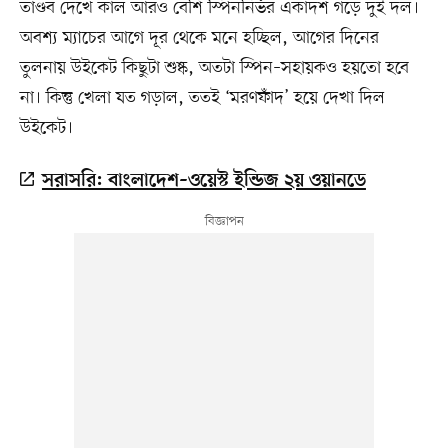
তাণ্ডব দেখে কাল আরও বেশি স্পিননির্ভর একাদশ গড়ে দুই দল।
অবশ্য ম্যাচের আগে দূর থেকে মনে হচ্ছিল, আগের দিনের
তুলনায় উইকেট কিছুটা শুষ্ক, অতটা স্পিন–সহায়কও হয়তো হবে
না। কিন্তু খেলা যত গড়াল, ততই ‘মরণফাঁদ’ হয়ে দেখা দিল
উইকেট।
সরাসরি: বাংলাদেশ–ওয়েস্ট ইন্ডিজ ২য় ওয়ানডে