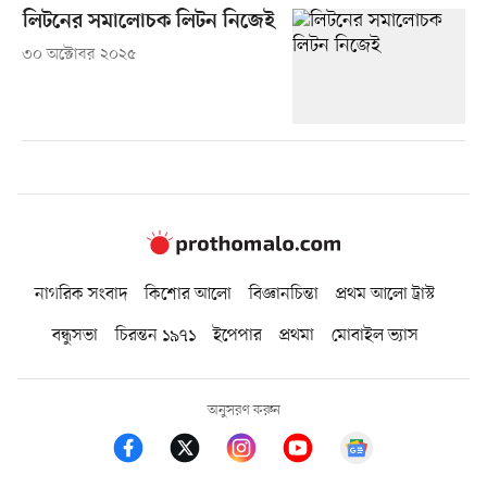
লিটনের সমালোচক লিটন নিজেই
৩০ অক্টোবর ২০২৫
নাগরিক সংবাদ
কিশোর আলো
বিজ্ঞানচিন্তা
প্রথম আলো ট্রাস্ট
বন্ধুসভা
চিরন্তন ১৯৭১
ইপেপার
প্রথমা
মোবাইল ভ্যাস
অনুসরণ করুন