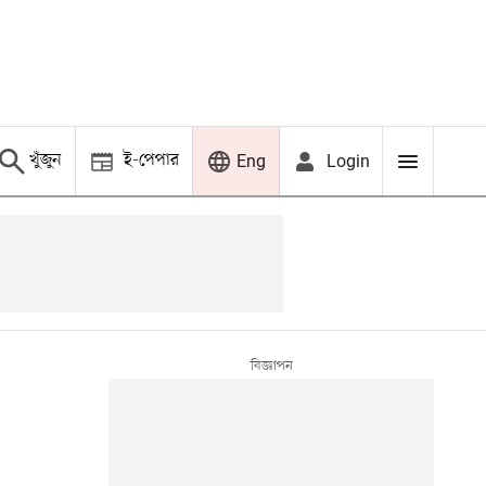
খুঁজুন
ই-পেপার
Login
Eng