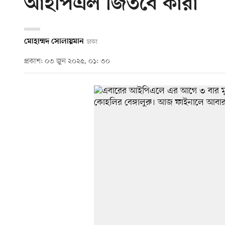
আইপিএল জিতবে কারা
মোহাম্মদ সোলায়মান
ঢাকা
প্রকাশ: ০৩ জুন ২০২৫, ০১: ৩০