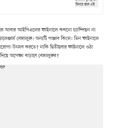
র আবার আইপিএলের ফাইনালে কখনো চ্যাম্পিয়ন না
েঞ্জার্স বেঙ্গালুরু। অন্যটি পাঞ্জাব কিংস। তিন ফাইনালে
ালে শিরোপা-উৎসব করতে? নাকি দ্বিতীয়বার ফাইনালে ওঠা
 দিয়ে অপেক্ষা বাড়াবে বেঙ্গালুরুর?