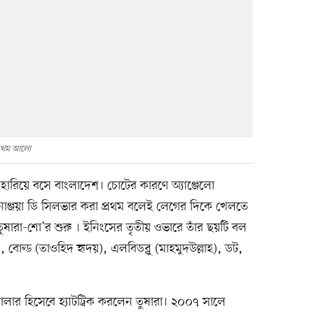
্রথম আলো
হারিয়ে বসে বাংলাদেশ। চোটের কারণে অ্যাঞ্জেলো
নাঞ্জয়া ডি সিলভার করা প্রথম বলেই লেগের দিকে খেলতে
ষারা-শো’র শুরু । ইনিংসের তৃতীয় ওভারে তাঁর ছয়টি বল
ল্ড (তাওহিদ হৃদয়), এলবিডব্লু (মাহমুদউল্লাহ), ডট,
বোলার হিসেবে হ্যাটট্রিক করলেন তুষারা। ২০০৭ সালে