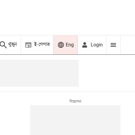
খুঁজুন
ই-পেপার
Login
Eng