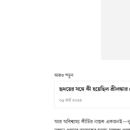
আরও পড়ুন
হৃদয়ের সঙ্গে কী হয়েছিল শ্রীলঙ্ক
০৯ মার্চ ২০২৪
আর অবিশ্বাস্য কীর্তির নায়ক একজনই—নুয়া