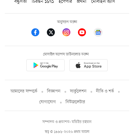
বন্ধুসভা
চিরন্তন ১৯৭১
ইপেপার
প্রথমা
মোবাইল ভ্যাস
অনুসরণ করুন
মোবাইল অ্যাপস ডাউনলোড করুন
আমাদের সম্পর্কে
বিজ্ঞাপন
সার্কুলেশন
নীতি ও শর্ত
যোগাযোগ
নিউজলেটার
সম্পাদক ও প্রকাশক: মতিউর রহমান
স্বত্ব © ১৯৯৮-২০২৬ প্রথম আলো