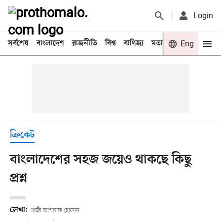
Login
সর্বশেষ
বাংলাদেশ
রাজনীতি
বিশ্ব
বাণিজ্য
মতামত
খেলা
Eng
বিনো
ক্রিকেট
বাংলাদেশের সহজ জয়েও থাকছে কিছু
প্রশ্ন
লেখা:
গাজী আশরাফ হোসেন