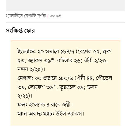
গ্যালারিতে নেপালি দর্শক
এএফপি
সংক্ষিপ্ত স্কোর
২০ ওভারে ১৮৪/৭ (বেথেল ৫৫, ব্রুক
ইংল্যান্ড:
৫৩, জ্যাকস ৩৯*, বাটলার ২৬; ঐরী ২/২৩,
নন্দন ২/২৫)।
২০ ওভারে ১৮০/৬ (ঐরী ৪৪, পৌডেল
নেপাল:
৩৯, লোকেশ ৩৯*, ভুরতেল ২৯; ডসন
২/২১)।
ইংল্যান্ড ৪ রানে জয়ী।
ফল:
উইল জ্যাকস।
ম্যান অব দ্য ম্যাচ: