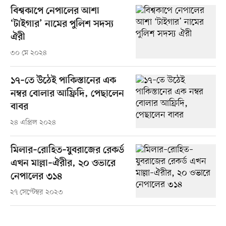
বিশ্বকাপে নেপালের আশা
‘টাইগার’ নামের পুলিশ সদস্য
ঐরী
৩০ মে ২০২৪
১৭–তে উঠেই পাকিস্তানের এক
নম্বর বোলার আফ্রিদি, পেছালেন
বাবর
২৪ এপ্রিল ২০২৪
মিলার–রোহিত–যুবরাজের রেকর্ড
এখন মাল্লা–ঐরীর, ২০ ওভারে
নেপালের ৩১৪
২৭ সেপ্টেম্বর ২০২৩