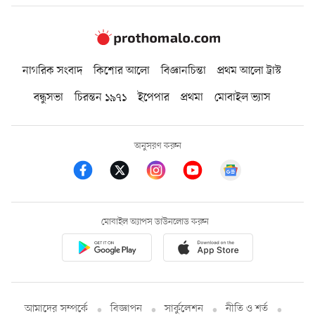
নাগরিক সংবাদ
কিশোর আলো
বিজ্ঞানচিন্তা
প্রথম আলো ট্রাস্ট
বন্ধুসভা
চিরন্তন ১৯৭১
ইপেপার
প্রথমা
মোবাইল ভ্যাস
অনুসরণ করুন
মোবাইল অ্যাপস ডাউনলোড করুন
আমাদের সম্পর্কে
বিজ্ঞাপন
সার্কুলেশন
নীতি ও শর্ত