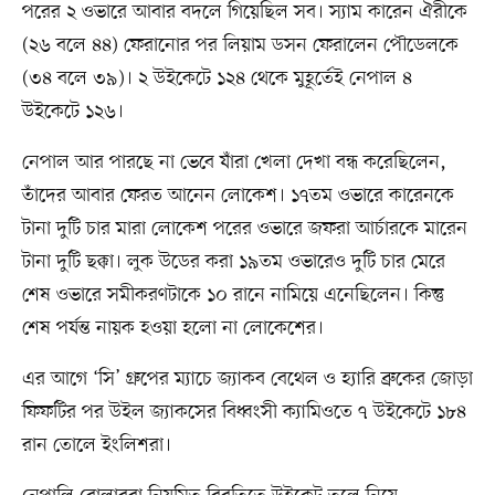
পরের ২ ওভারে আবার বদলে গিয়েছিল সব। স্যাম কারেন ঐরীকে
(২৬ বলে ৪৪) ফেরানোর পর লিয়াম ডসন ফেরালেন পৌডেলকে
(৩৪ বলে ৩৯)। ২ উইকেটে ১২৪ থেকে মুহূর্তেই নেপাল ৪
উইকেটে ১২৬।
নেপাল আর পারছে না ভেবে যাঁরা খেলা দেখা বন্ধ করেছিলেন,
তাঁদের আবার ফেরত আনেন লোকেশ। ১৭তম ওভারে কারেনকে
টানা দুটি চার মারা লোকেশ পরের ওভারে জফরা আর্চারকে মারেন
টানা দুটি ছক্কা। লুক উডের করা ১৯তম ওভারেও দুটি চার মেরে
শেষ ওভারে সমীকরণটাকে ১০ রানে নামিয়ে এনেছিলেন। কিন্তু
শেষ পর্যন্ত নায়ক হওয়া হলো না লোকেশের।
এর আগে ‘সি’ গ্রুপের ম্যাচে জ্যাকব বেথেল ও হ্যারি ব্রুকের জোড়া
ফিফটির পর উইল জ্যাকসের বিধ্বংসী ক্যামিওতে ৭ উইকেটে ১৮৪
রান তোলে ইংলিশরা।