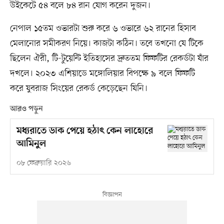
উইকেটে ৫৪ বলে ৮৪ রান যোগ করেন দুজন।
নেপাল ১৫তম ওভারটা শুরু করে ৬ ওভারে ৬২ রানের হিসাব
মেলানোর সমীকরণ নিয়ে। কাজটা কঠিন। তবে তখনো যে টিকে
ছিলেন ঐরী, টি-টুয়েন্টি ইতিহাসের দ্রুততম ফিফটির রেকর্ডটা যাঁর
দখলে। ২০২৩ এশিয়াডে মঙ্গোলিয়ার বিপক্ষে ৯ বলে ফিফটি
করে যুবরাজ সিংয়ের রেকর্ড কেড়েছেন যিনি।
আরও পড়ুন
মধ্যরাতে ডাক পেয়ে হঠাৎ কেন লাহোরে
আমিনুল
০৮ ফেব্রুয়ারি ২০২৬