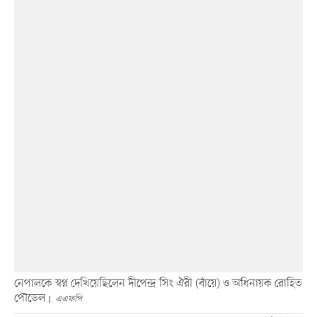
নেপালকে স্বপ্ন দেখিয়েছিলেন দীপেন্দ্র সিং ঐরী (বাঁয়ে) ও অধিনায়ক রোহিত
পৌডেল
এএফপি