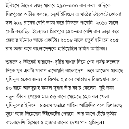
ইনিংসে তাঁদের লক্ষ্য থাকবে ২৯০–৩০০ রান করা। ওদিকে
মিরপুরের অতীত বলছে, চতুর্থ ইনিংসে এ মাঠের উইকেটে কোনো
দল ২০৯ রানের বেশি তাড়া করে জিততে পারেনি। ২০১০ সালে
সেটি করেছিল ইংল্যান্ড। মিরপুরে ১৫০–এর বেশি রান তাড়া করে
জেতার ঘটনাও আছে একটিই। ২০০৮ সালে চতুর্থ ইনিংসে ২০৫
রান তাড়া করে বাংলাদেশকে হারিয়েছিল দক্ষিণ আফ্রিকা।
শুরুতে ২ উইকেট হারালেও বৃষ্টির বাধার দিনে শেষ পর্যন্ত লক্ষ্যের
দিকে খুব একটা খারাপ এগোয়নি বাংলাদেশ। তবে আক্ষেপ থাকছে
মুমিনুল হকের জন্য। ব্যক্তিগত ২ রানে মোহাম্মদ রিজওয়ান এবং
৪৩ রানে আবদুল্লাহ ফজল দুবার তাঁর ক্যাচ ফেলেন। দুই দফা
নতুন জীবন পেয়েও মাত্র ৫৬ রানে থেমেছে ১২০ বল খেলা
মুমিনুলের ইনিংস। ৪৩তম ওভারে শাহিন আফ্রিদির বলে দ্বিধাদ্বন্দ্বে
ভুগে ক্যাচ দিয়েছেন উইকেটের পেছনে। তার আগে টেস্টে তৃতীয়
বাংলাদেশি হিসেবে ৫ হাজার রানের দেখা পান মুমিনুল।