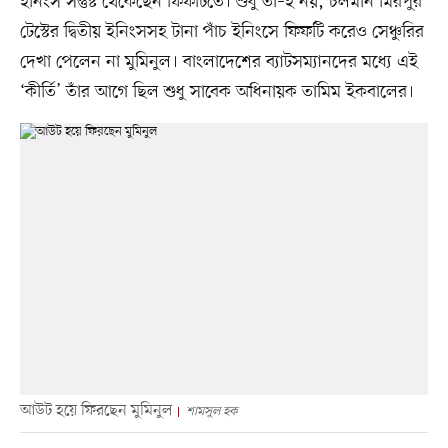
ইনিংস সন্তুষ্ট থেকেছেন ফিফটিতে। শুধু তা–ই নয়, চলমান মিরপুর
টেস্টের দ্বিতীয় ইনিংসসহ টানা পাঁচ ইনিংসে ফিফটি করেও সেঞ্চুরির
দেখা পেলেন না মুমিনুল। বাংলাদেশের ব্যাটসম্যানদের মধ্যে এই
‘কীর্তি’ তাঁর আগে ছিল শুধু সাবেক অধিনায়ক তামিম ইকবালের।
আউট হয়ে ফিরছেন মুমিনুল
শামসুল হক