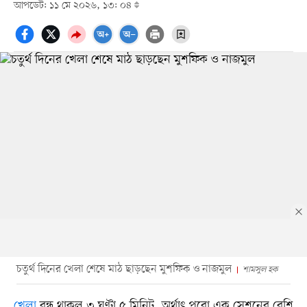
আপডেট: ১১ মে ২০২৬, ১৩: ০৪
চতুর্থ দিনের খেলা শেষে মাঠ ছাড়ছেন মুশফিক ও নাজমুল
শামসুল হক
খেলা
বন্ধ থাকল ৩ ঘণ্টা ৫ মিনিট, অর্থাৎ পুরো এক সেশনের বেশি